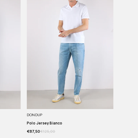
DONDUP
Polo Jersey Bianco
€87,50
€125,00