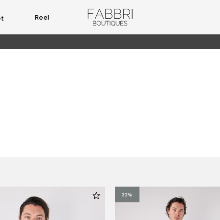
Reel
et
30%