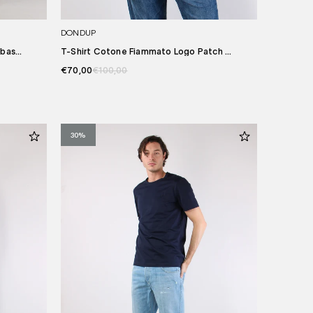
DONDUP
as...
T-Shirt Cotone Fiammato Logo Patch ...
€70,00
€100,00
30%