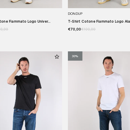
DONDUP
tone Fiammato Logo Univer...
T-Shirt Cotone Fiammato Logo Alab
0,00
€70,00
€100,00
30%