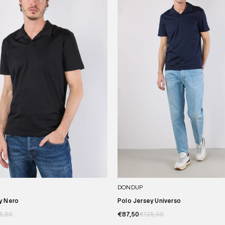
DONDUP
y Nero
Polo Jersey Universo
5,00
€87,50
€125,00