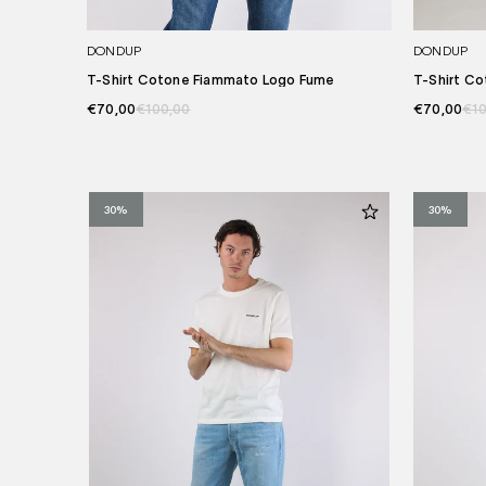
DONDUP
DONDUP
T-Shirt Cotone Fiammato Logo Fume
T-Shirt Co
€70,00
€100,00
€70,00
€10
30%
30%