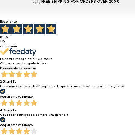
FREE SHIPPING FOR ORDERS OVER 200€
Eccellente
5,0
/5
130
recensioni
Le nostre recensioni a 4 e 5 stelle.
Clicca qui per leggerle tutte >
Precedente
Successivo
2 Giorni Fa
Esperienza perfetta!! Dall’acquisto alla spedizione è andato tutto a meraviglia. 🤩
Acquirente verificato
4 Giorni Fa
Con Fabbriboutiques è sempre una garanzia
Acquirente verificato