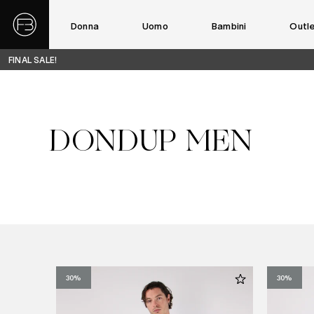
Donna
Uomo
Bambini
Outl
FINAL SALE!
DONDUP MEN
30%
30%