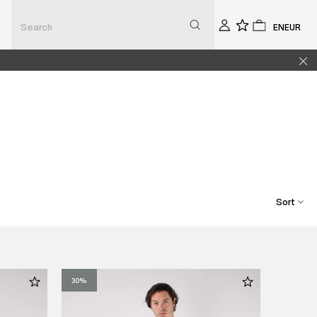
Select
Select
Account
0
0
the
the
language
currenc
Sort
Best Selling
Price, Low To High
30%
Price, High To Low
Date, New To Old