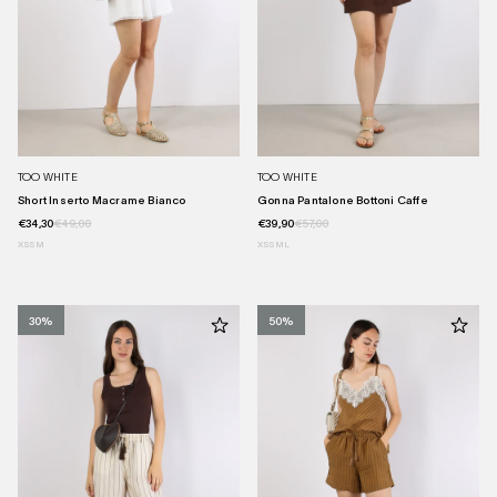
TOO WHITE
TOO WHITE
Short Inserto Macrame Bianco
Gonna Pantalone Bottoni Caffe
€34,30
€49,00
€39,90
€57,00
XS
S
M
XS
S
M
L
30%
50%