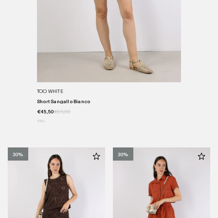
TOO WHITE
Short Sangallo Bianco
€45,50
€65,00
S
M
L
30%
30%