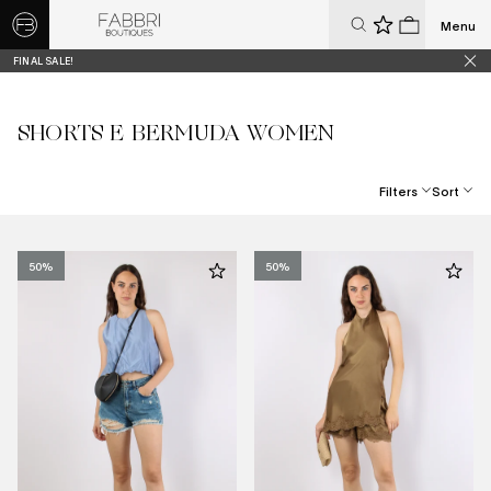
Menu
0
0
FINAL SALE!
SHORTS E BERMUDA WOMEN
Filters
Sort
Best Selling
Price, Low To High
50%
50%
Price, High To Low
Date, New To Old