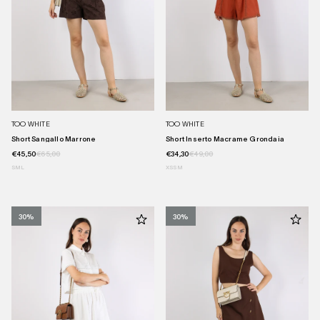
TOO WHITE
TOO WHITE
Short Sangallo Marrone
Short Inserto Macrame Grondaia
€45,50
€65,00
€34,30
€49,00
S
M
L
XS
S
M
30%
30%