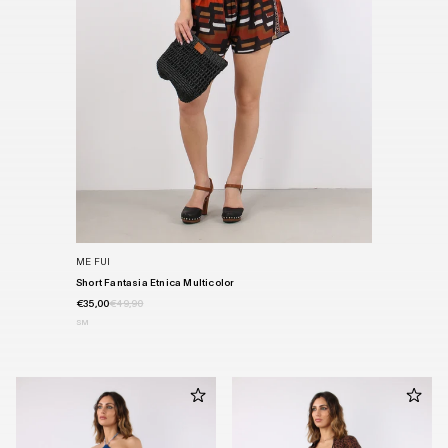
ME FUI
Short Fantasia Etnica Multicolor
€35,00
€49,90
S
M