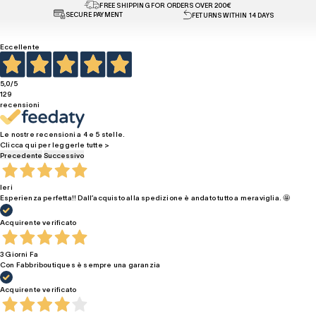
FREE SHIPPING FOR ORDERS OVER 200€
SECURE PAYMENT
FETURNS WITHIN 14 DAYS
Eccellente
5,0
/5
129
recensioni
Le nostre recensioni a 4 e 5 stelle.
Clicca qui per leggerle tutte >
Precedente
Successivo
Ieri
Esperienza perfetta!! Dall’acquisto alla spedizione è andato tutto a meraviglia. 🤩
Acquirente verificato
3 Giorni Fa
Con Fabbriboutiques è sempre una garanzia
Acquirente verificato