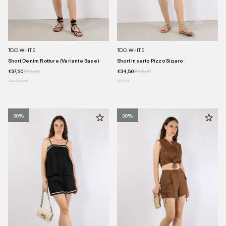
TOO WHITE
TOO WHITE
Short Denim Rotture (variante Base)
Short Inserto Pizzo Sigaro
€37,50
€75,00
€34,50
€69,00
40
42
44
46
XS
S
M
30%
30%