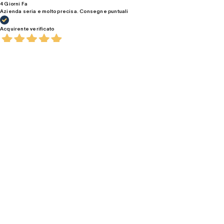
4 Giorni Fa
Azienda seria e molto precisa. Consegne puntuali
Acquirente verificato
15 Luglio 2026
Prodotto arrivato secondo le tempistiche indicate, buon rapporto qualità/prezzo, sono
soddisfatta dell’acquisto
Acquirente verificato
15 Luglio 2026
Consegna perfetta, curata e veloce. Il prodotto corrisponde alla descrizione. Ottima
esperienza!
Acquirente verificato
13 Luglio 2026
Ottimo prodotto, facilità di acquisto, solerte consegna.
Acquirente verificato
08 Luglio 2026
Il marchio di qualità, seppur mi sia dovuta limitare a scegliere fra le scarpe meno
costose, ma hanno avuto grande successo fra i miei outfit. Oltre a questo l’estrema