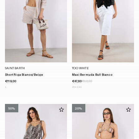
SAINT BARTH
TOO WHITE
Short Riga Bianco/beige
Maxi Bermuda Bull Bianco
€119,00
€47,60
€68,00
L
40
42
44
50%
20%