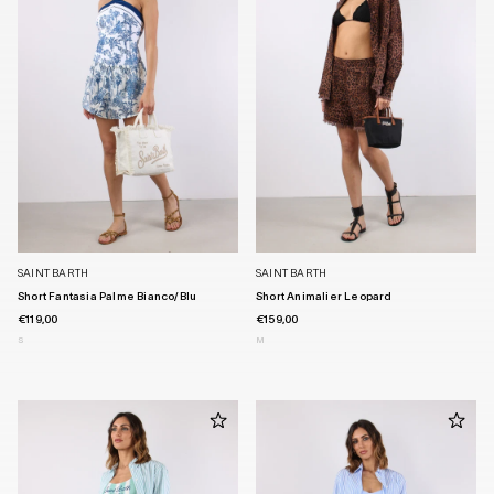
SAINT BARTH
SAINT BARTH
Short Fantasia Palme Bianco/blu
Short Animalier Leopard
€119,00
€159,00
S
M