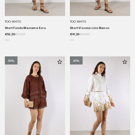
TOO WHITE
TOO WHITE
Short Fondo Macrame Ecru
Short Viscosa Lino Bianco
€52,50
€75,00
€41,30
€59,00
S
M
L
S
M
30%
30%