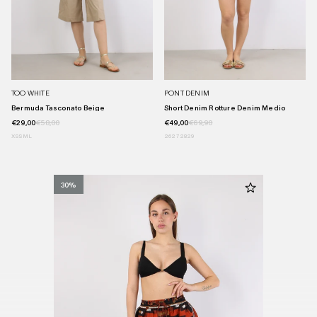
TOO WHITE
PONT DENIM
Bermuda Tasconato Beige
Short Denim Rotture Denim Medio
€29,00
€58,00
€49,00
€69,90
XS
S
M
L
26
27
28
29
30%