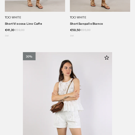
TOO WHITE
TOO WHITE
Short Viscosa Lino Caffe
Short Sangallo Bianco
€41,30
€59,00
€59,50
€85,00
S
M
S
M
30%