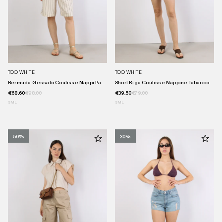
TOO WHITE
TOO WHITE
Bermuda Gessato Coulisse Nappi Pann...
Short Riga Coulisse Nappine Tabacco
€68,60
€98,00
€39,50
€79,00
S
M
L
S
M
L
50%
30%