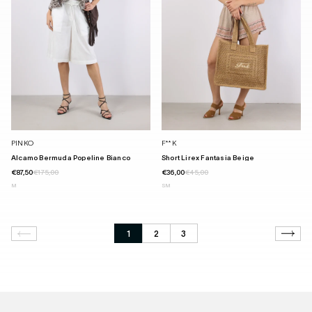
PINKO
F**K
Alcamo Bermuda Popeline Bianco
Short Lirex Fantasia Beige
€87,50
€175,00
€36,00
€45,00
M
S
M
1
2
3