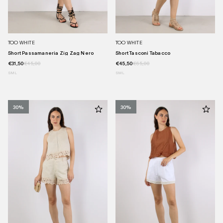
TOO WHITE
TOO WHITE
Short Passamaneria Zig Zag Nero
Short Tasconi Tabacco
€31,50
€45,00
€45,50
€65,00
S
M
L
S
M
L
30%
30%