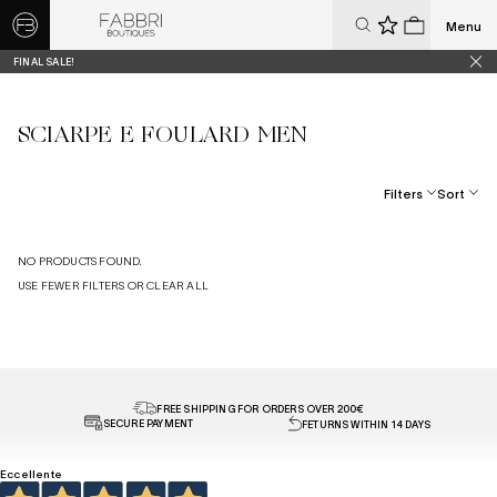
Menu
0
0
FINAL SALE!
SCIARPE E FOULARD MEN
Filters
Sort
Best Selling
NO PRODUCTS FOUND.
Price, Low To High
USE FEWER FILTERS OR
CLEAR ALL
Price, High To Low
Date, New To Old
FREE SHIPPING FOR ORDERS OVER 200€
SECURE PAYMENT
FETURNS WITHIN 14 DAYS
Eccellente