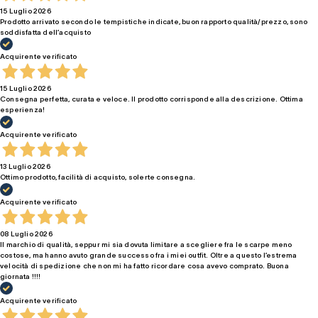
15 Luglio 2026
Prodotto arrivato secondo le tempistiche indicate, buon rapporto qualità/prezzo, sono
soddisfatta dell’acquisto
Acquirente verificato
15 Luglio 2026
Consegna perfetta, curata e veloce. Il prodotto corrisponde alla descrizione. Ottima
esperienza!
Acquirente verificato
13 Luglio 2026
Ottimo prodotto, facilità di acquisto, solerte consegna.
Acquirente verificato
08 Luglio 2026
Il marchio di qualità, seppur mi sia dovuta limitare a scegliere fra le scarpe meno
costose, ma hanno avuto grande successo fra i miei outfit. Oltre a questo l’estrema
velocità di spedizione che non mi ha fatto ricordare cosa avevo comprato. Buona
giornata !!!!
Acquirente verificato