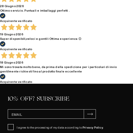
28 Giugno 2026
Ottimo servizio. Puntuali e imballaggi perfetti .
Acquirente verificato
19 Giugno 2026
Super disponibili,veloci e gentili Ottima esperienza 😊
Acquirente verificato
18 Giugno 2026
Mi sono trovata molto bene, da prima della spedizione per i particolari di invio
gentilmente richiesti fino al prodotto finale eccellente
Acquirente verificato
10% OFF? SUBSCRIBE
SUBSCRIBE
I agree to the processing of my data according to
Privacy Policy
.