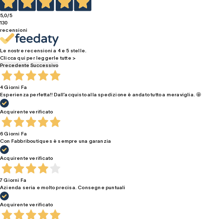
5,0
/5
130
recensioni
Le nostre recensioni a 4 e 5 stelle.
Clicca qui per leggerle tutte >
Precedente
Successivo
4 Giorni Fa
Esperienza perfetta!! Dall’acquisto alla spedizione è andato tutto a meraviglia. 🤩
Acquirente verificato
6 Giorni Fa
Con Fabbriboutiques è sempre una garanzia
Acquirente verificato
7 Giorni Fa
Azienda seria e molto precisa. Consegne puntuali
Acquirente verificato