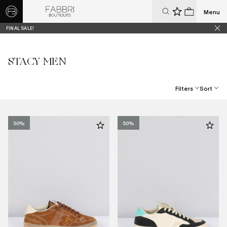
Menu
0
0
FINAL SALE!
STACY MEN
Filters
Sort
Best Selling
Price, Low To High
50%
50%
Price, High To Low
Date, New To Old