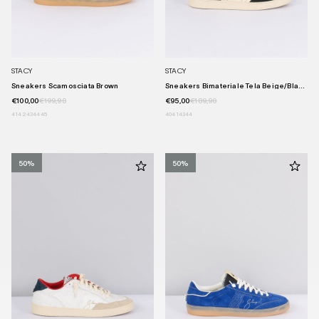
STACY
STACY
Sneakers Scamosciata Brown
Sneakers Bimateriale Tela Beige/bla...
€100,00
€199,90
€95,00
€189,90
41
42
43
44
45
40
41
43
44
50%
50%