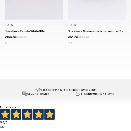
STACY
STACY
Sneakers Crosta White/blu
Sneakers Scamosciata Impunture Cont...
€100,00
€199,90
€95,00
€189,90
43
40
41
FREE SHIPPING FOR ORDERS OVER 200€
SECURE PAYMENT
FETURNS WITHIN 14 DAYS
Eccellente
5,0
/5
130
recensioni