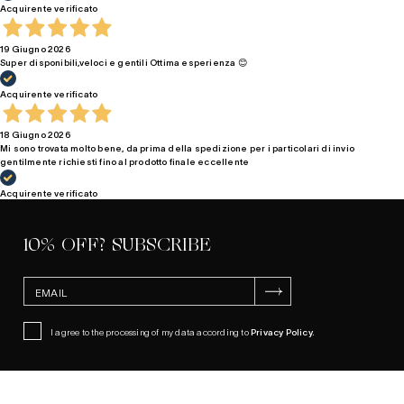
Acquirente verificato
19 Giugno 2026
Super disponibili,veloci e gentili Ottima esperienza 😊
Acquirente verificato
18 Giugno 2026
Mi sono trovata molto bene, da prima della spedizione per i particolari di invio
gentilmente richiesti fino al prodotto finale eccellente
Acquirente verificato
10% OFF? SUBSCRIBE
SUBSCRIBE
I agree to the processing of my data according to
Privacy Policy
.