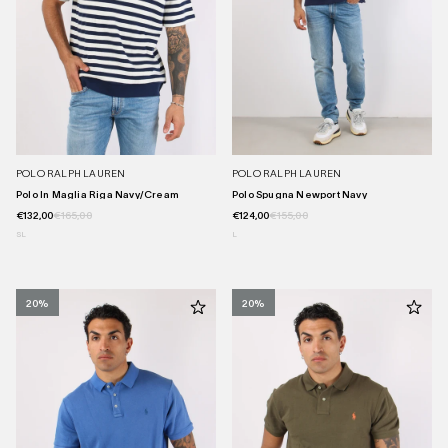
POLO RALPH LAUREN
POLO RALPH LAUREN
Polo In Maglia Riga Navy/cream
Polo Spugna Newport Navy
€132,00
€165,00
€124,00
€155,00
S
L
L
20%
20%