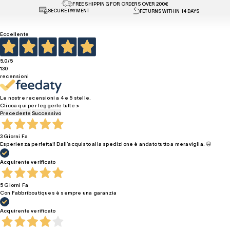
FREE SHIPPING FOR ORDERS OVER 200€
SECURE PAYMENT
FETURNS WITHIN 14 DAYS
Eccellente
5,0
/5
130
recensioni
Le nostre recensioni a 4 e 5 stelle.
Clicca qui per leggerle tutte >
Precedente
Successivo
3 Giorni Fa
Esperienza perfetta!! Dall’acquisto alla spedizione è andato tutto a meraviglia. 🤩
Acquirente verificato
5 Giorni Fa
Con Fabbriboutiques è sempre una garanzia
Acquirente verificato