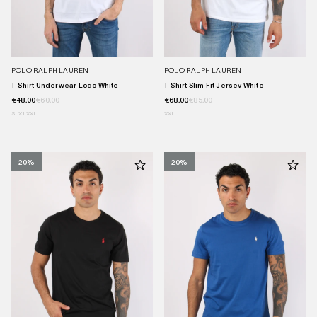
POLO RALPH LAUREN
POLO RALPH LAUREN
T-Shirt Underwear Logo White
T-Shirt Slim Fit Jersey White
€48,00
€60,00
€68,00
€85,00
S
L
XL
XXL
XXL
20%
20%