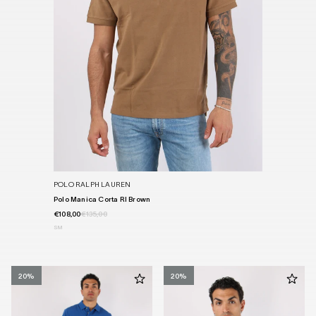
POLO RALPH LAUREN
Polo Manica Corta Rl Brown
€108,00
€135,00
S
M
20%
20%