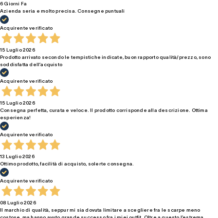
6 Giorni Fa
Azienda seria e molto precisa. Consegne puntuali
Acquirente verificato
15 Luglio 2026
Prodotto arrivato secondo le tempistiche indicate, buon rapporto qualità/prezzo, sono
soddisfatta dell’acquisto
Acquirente verificato
15 Luglio 2026
Consegna perfetta, curata e veloce. Il prodotto corrisponde alla descrizione. Ottima
esperienza!
Acquirente verificato
13 Luglio 2026
Ottimo prodotto, facilità di acquisto, solerte consegna.
Acquirente verificato
08 Luglio 2026
Il marchio di qualità, seppur mi sia dovuta limitare a scegliere fra le scarpe meno
costose, ma hanno avuto grande successo fra i miei outfit. Oltre a questo l’estrema