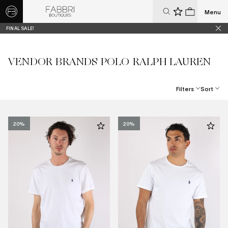
Menu
0
0
FINAL SALE!
VENDOR BRANDS POLO RALPH LAUREN
Filters
Sort
Best Selling
Price, Low To High
20%
20%
Price, High To Low
Date, New To Old