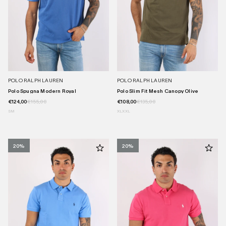
POLO RALPH LAUREN
POLO RALPH LAUREN
Polo Spugna Modern Royal
Polo Slim Fit Mesh Canopy Olive
€124,00
€155,00
€108,00
€135,00
S
M
XL
XXL
20%
20%