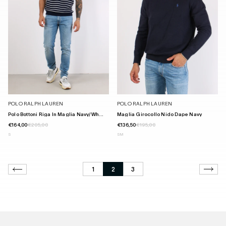
POLO RALPH LAUREN
POLO RALPH LAUREN
Polo Bottoni Riga In Maglia Navy/wh...
Maglia Girocollo Nido Dape Navy
€164,00
€205,00
€136,50
€195,00
S
S
M
1
2
3