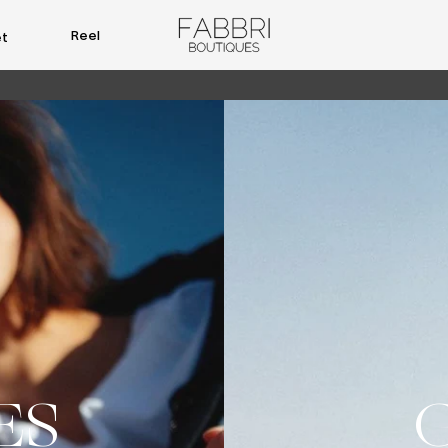
Reel
et
ES