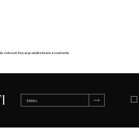
e richiesti fino al prodotto finale eccellente
I
ISCRIVITI