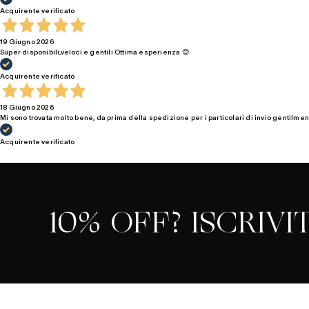
Acquirente verificato
19 Giugno 2026
Super disponibili,veloci e gentili Ottima esperienza 😊
Acquirente verificato
18 Giugno 2026
Mi sono trovata molto bene, da prima della spedizione per i particolari di invio gentilment
Acquirente verificato
10% OFF? ISCRIVIT