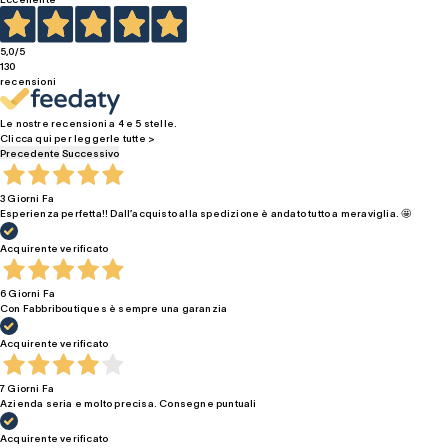
5,0
/5
130
recensioni
Le nostre recensioni a 4 e 5 stelle.
Clicca qui per leggerle tutte >
Precedente
Successivo
3 Giorni Fa
Esperienza perfetta!! Dall’acquisto alla spedizione è andato tutto a meraviglia. 🤩
Acquirente verificato
6 Giorni Fa
Con Fabbriboutiques è sempre una garanzia
Acquirente verificato
7 Giorni Fa
Azienda seria e molto precisa. Consegne puntuali
Acquirente verificato