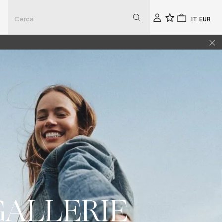
Seleziona
Selezio
Account
0
0
la
la
lingua
valuta
GALLERIE