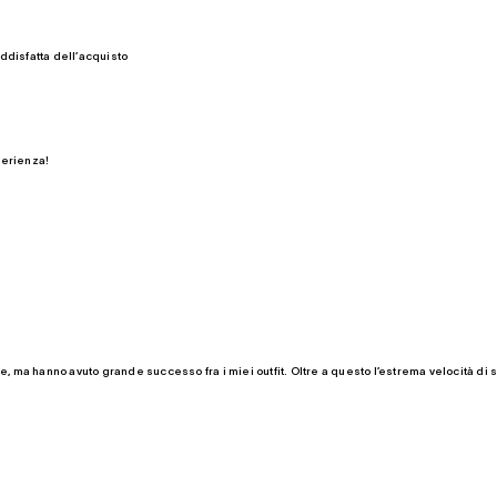
ddisfatta dell’acquisto
perienza!
se, ma hanno avuto grande successo fra i miei outfit. Oltre a questo l’estrema velocità di