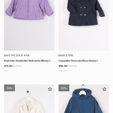
SAVE THE DUCK KIDS
BABE & TESS
Romilda Giubbotto Antivento Wisteri...
Cappotto Gessato Blue Stripes
€74,50
€149,00
€62,50
€125,00
10A
18M
24M
55%
50%