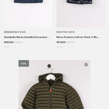
BOMBOOGIE KIDS
SAVE THE DUCK
Giubbotto Nylon Imbottito Poseidon ...
Niles Piumino Collo In Piedi C Blu ...
€169,50
€339,00
€119,50
€239,00
4A
6A
10A
16A
55%