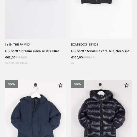
1 + IN THE FAMILY
BOMBOOGIE KIDS
Giubbotto Interno Coccio Dark Blue
Giubbotto Nylon Reversibile Nero/ce...
€62,00
€124,00
€105,00
€210,00
6M
12M
18M
36M
4A
4A
50%
50%