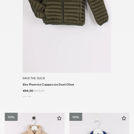
SAVE THE DUCK
Eko Piumino Cappuccio Dust Olive
€64,50
€129,00
2A
14A
50%
50%