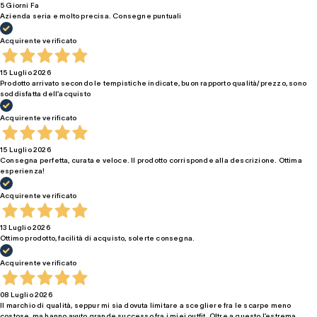
5 Giorni Fa
Azienda seria e molto precisa. Consegne puntuali
Acquirente verificato
15 Luglio 2026
Prodotto arrivato secondo le tempistiche indicate, buon rapporto qualità/prezzo, sono
soddisfatta dell’acquisto
Acquirente verificato
15 Luglio 2026
Consegna perfetta, curata e veloce. Il prodotto corrisponde alla descrizione. Ottima
esperienza!
Acquirente verificato
13 Luglio 2026
Ottimo prodotto, facilità di acquisto, solerte consegna.
Acquirente verificato
08 Luglio 2026
Il marchio di qualità, seppur mi sia dovuta limitare a scegliere fra le scarpe meno
costose, ma hanno avuto grande successo fra i miei outfit. Oltre a questo l’estrema