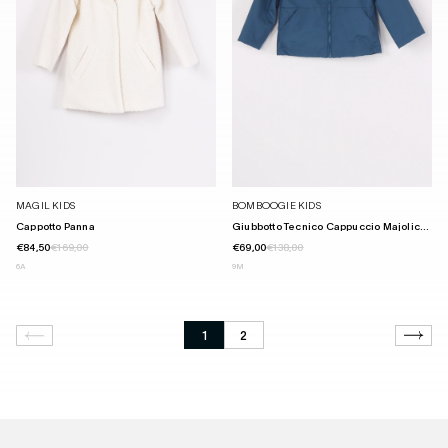
MAGIL KIDS
BOMBOOGIE KIDS
Cappotto Panna
Giubbotto Tecnico Cappuccio Majolic...
€84,50
€169,00
€69,00
€138,00
6A
9M
1
2