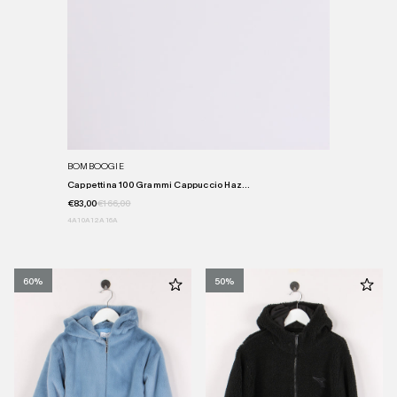
BOMBOOGIE
Cappettina 100 Grammi Cappuccio Haz...
€83,00
€166,00
4A
10A
12A
16A
60%
50%