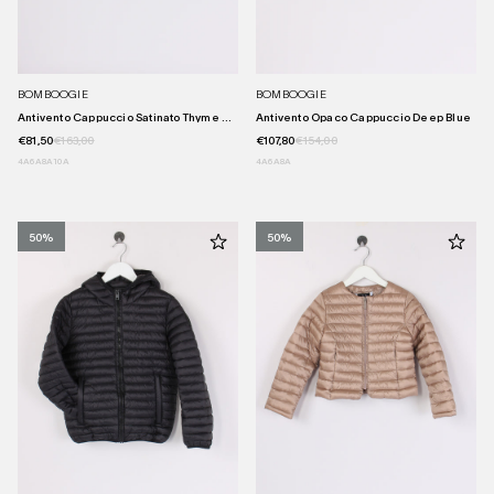
BOMBOOGIE
BOMBOOGIE
Antivento Cappuccio Satinato Thyme ...
Antivento Opaco Cappuccio Deep Blue
€81,50
€163,00
€107,80
€154,00
4A
6A
8A
10A
4A
6A
8A
50%
50%