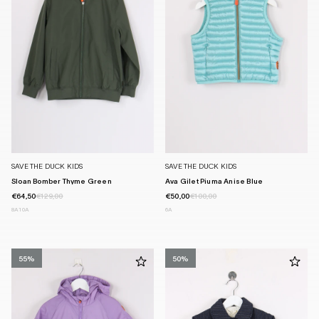
SAVE THE DUCK KIDS
SAVE THE DUCK KIDS
Sloan Bomber Thyme Green
Ava Gilet Piuma Anise Blue
€64,50
€129,00
€50,00
€100,00
8A
10A
6A
55%
50%