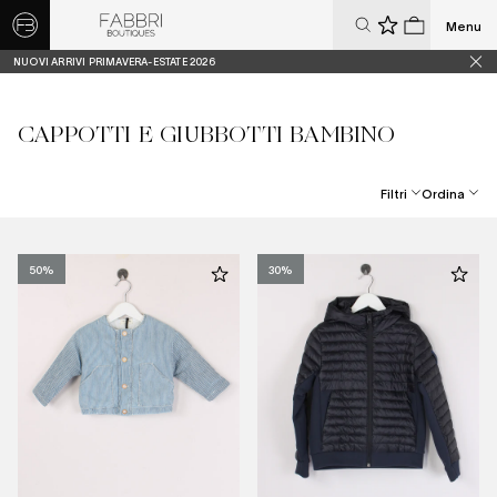
Menu
0
0
NUOVI ARRIVI PRIMAVERA-ESTATE 2026
CAPPOTTI E GIUBBOTTI BAMBINO
Filtri
Ordina
Best Seller
Prezzo Crescente
50%
30%
Prezzo Decrescente
Dal Più Recente