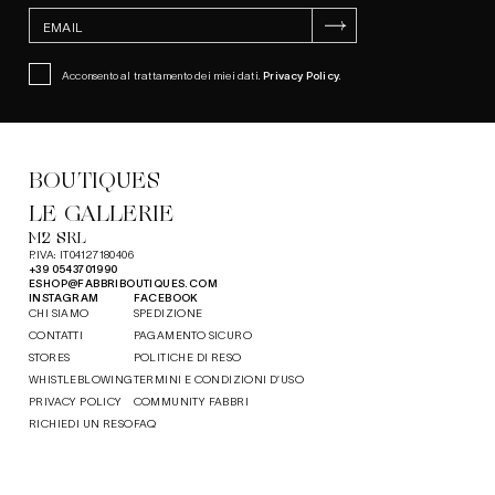
ISCRIVITI
Acconsento al trattamento dei miei dati.
Privacy Policy
.
BOUTIQUES
LE GALLERIE
M2 SRL
P.IVA: IT04127180406
+39 0543701990
ESHOP@FABBRIBOUTIQUES.COM
INSTAGRAM
FACEBOOK
CHI SIAMO
SPEDIZIONE
CONTATTI
PAGAMENTO SICURO
STORES
POLITICHE DI RESO
WHISTLEBLOWING
TERMINI E CONDIZIONI D’USO
PRIVACY POLICY
COMMUNITY FABBRI
RICHIEDI UN RESO
FAQ
MADE IN EVOLVE