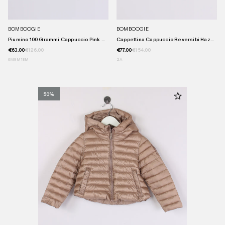
BOMBOOGIE
BOMBOOGIE
Piumino 100 Grammi Cappuccio Pink Q...
Cappettina Cappuccio Reversibi Haze...
€63,00
€126,00
€77,00
€154,00
6M
9M
18M
2A
50%