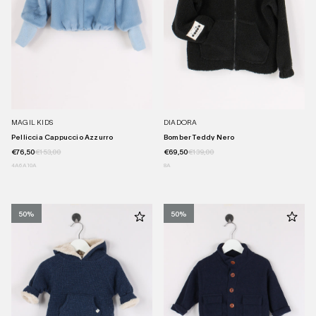
MAGIL KIDS
DIADORA
Pelliccia Cappuccio Azzurro
Bomber Teddy Nero
€76,50
€153,00
€69,50
€139,00
4A
6A
10A
8A
50%
50%