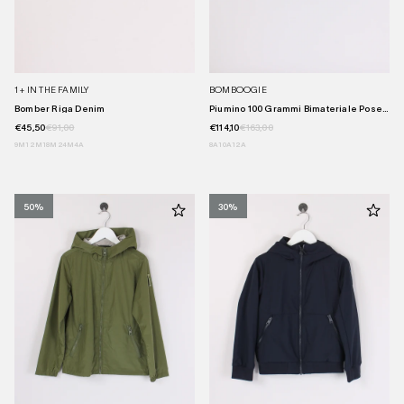
1 + IN THE FAMILY
BOMBOOGIE
Bomber Riga Denim
Piumino 100 Grammi Bimateriale Pose...
€45,50
€91,00
€114,10
€163,00
9M
12M
18M
24M
4A
8A
10A
12A
50%
30%