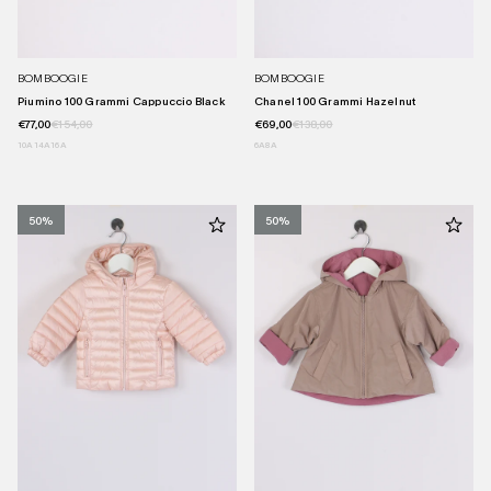
BOMBOOGIE
BOMBOOGIE
Piumino 100 Grammi Cappuccio Black
Chanel 100 Grammi Hazelnut
€77,00
€154,00
€69,00
€138,00
10A
14A
16A
6A
8A
50%
50%