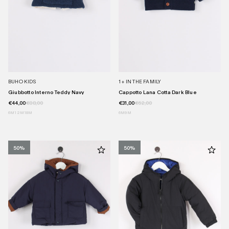
BUHO KIDS
1 + IN THE FAMILY
Giubbotto Interno Teddy Navy
Cappotto Lana Cotta Dark Blue
€44,00
€88,00
€31,00
€62,00
6M
12M
18M
6M
9M
50%
50%