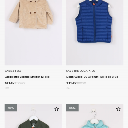
BABE & TESS
SAVE THE DUCK KIDS
Giubbotto Velluto Stretch Miele
Dolin Gilet 100 Grammi Eclipse Blue
€54,50
€109,00
€44,50
€89,00
18M
2A
55%
55%