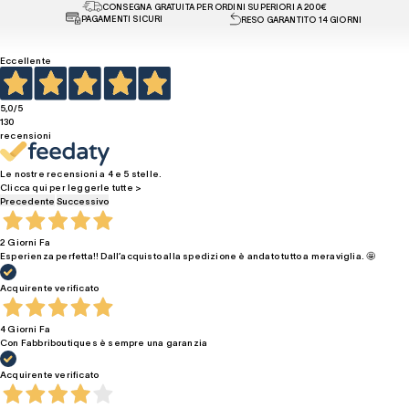
CONSEGNA GRATUITA PER ORDINI SUPERIORI A 200€
PAGAMENTI SICURI
RESO GARANTITO 14 GIORNI
Eccellente
5,0
/5
130
recensioni
Le nostre recensioni a 4 e 5 stelle.
Clicca qui per leggerle tutte >
Precedente
Successivo
2 Giorni Fa
Esperienza perfetta!! Dall’acquisto alla spedizione è andato tutto a meraviglia. 🤩
Acquirente verificato
4 Giorni Fa
Con Fabbriboutiques è sempre una garanzia
Acquirente verificato