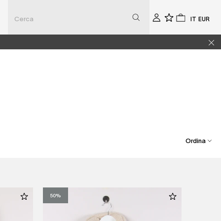
Seleziona
Selezio
Account
0
0
la
la
lingua
valuta
Ordina
Best Seller
Prezzo Crescente
50%
Prezzo Decrescente
Dal Più Recente