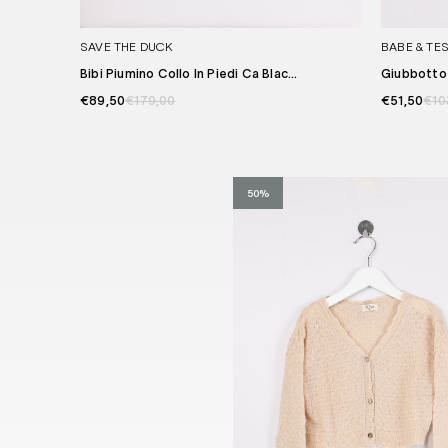
SAVE THE DUCK
BABE & TE
Bibi Piumino Collo In Piedi Ca Blac...
Giubbotto 
€89,50
€179,00
€51,50
€10
50%