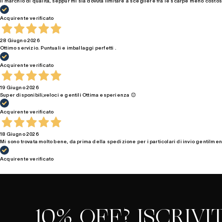
Il marchio di qualità, seppur mi sia dovuta limitare a scegliere fra le scarpe meno costo
Acquirente verificato
28 Giugno 2026
Ottimo servizio. Puntuali e imballaggi perfetti .
Acquirente verificato
19 Giugno 2026
Super disponibili,veloci e gentili Ottima esperienza 😊
Acquirente verificato
18 Giugno 2026
Mi sono trovata molto bene, da prima della spedizione per i particolari di invio gentilment
Acquirente verificato
10% OFF? ISCRIVIT