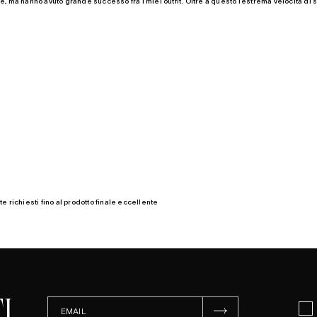
se, ma hanno avuto grande successo fra i miei outfit. Oltre a questo l’estrema velocità di
e richiesti fino al prodotto finale eccellente
I
ISCRIVITI