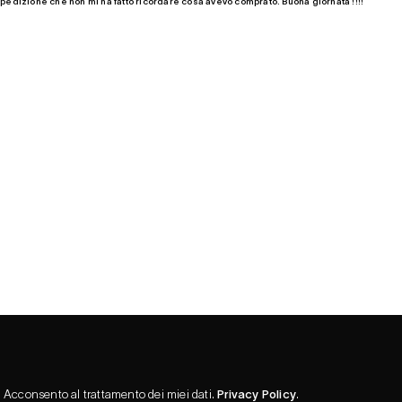
 spedizione che non mi ha fatto ricordare cosa avevo comprato. Buona giornata !!!!
Acconsento al trattamento dei miei dati.
Privacy Policy
.