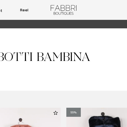
Reel
et
BOTTI BAMBINA
55%