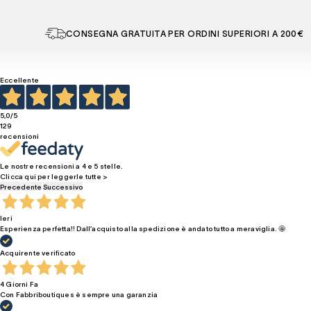
CONSEGNA GRATUITA PER ORDINI SUPERIORI A 200€
Eccellente
5,0
/5
129
recensioni
Le nostre recensioni a 4 e 5 stelle.
Clicca qui per leggerle tutte >
Precedente
Successivo
Ieri
Esperienza perfetta!! Dall’acquisto alla spedizione è andato tutto a meraviglia. 🤩
Acquirente verificato
4 Giorni Fa
Con Fabbriboutiques è sempre una garanzia