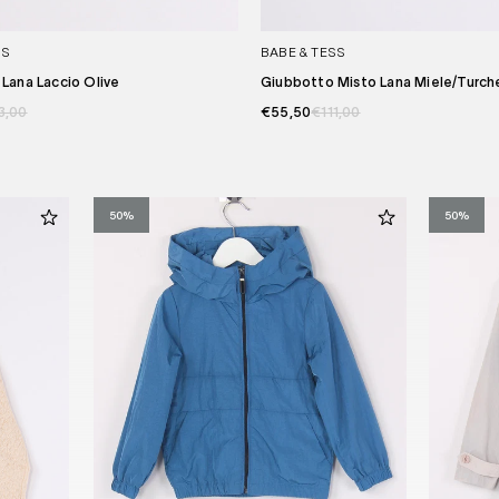
SS
BABE & TESS
Lana Laccio Olive
Giubbotto Misto Lana Miele/turch
3,00
€55,50
€111,00
50%
50%