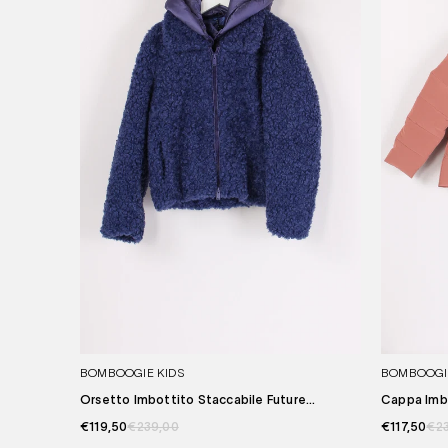
BOMBOOGIE KIDS
BOMBOOGI
Orsetto Imbottito Staccabile Future...
Cappa Imbo
€119,50
€239,00
€117,50
€2