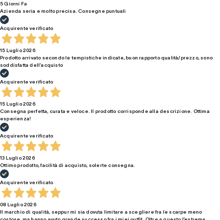
5 Giorni Fa
Azienda seria e molto precisa. Consegne puntuali
Acquirente verificato
15 Luglio 2026
Prodotto arrivato secondo le tempistiche indicate, buon rapporto qualità/prezzo, sono
soddisfatta dell’acquisto
Acquirente verificato
15 Luglio 2026
Consegna perfetta, curata e veloce. Il prodotto corrisponde alla descrizione. Ottima
esperienza!
Acquirente verificato
13 Luglio 2026
Ottimo prodotto, facilità di acquisto, solerte consegna.
Acquirente verificato
08 Luglio 2026
Il marchio di qualità, seppur mi sia dovuta limitare a scegliere fra le scarpe meno
costose, ma hanno avuto grande successo fra i miei outfit. Oltre a questo l’estrema