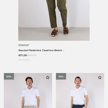
DONDUP
Gaubert Pantalone Cavallery Stetch ...
€171,50
€245,00
30
32
34
36
38
30%
30%