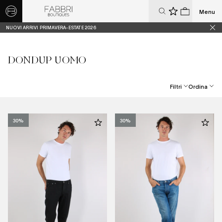
Menu
0
0
NUOVI ARRIVI PRIMAVERA-ESTATE 2026
DONDUP UOMO
Filtri
Ordina
Best Seller
Prezzo Crescente
30%
30%
Prezzo Decrescente
Dal Più Recente