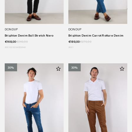
DONDUP
DONDUP
Brighton Denim Bull Stretch Nero
Brighton Denim Carrot Rotture Denim
€168,00
€240,00
€189,00
€270,00
30
31
32
33
34
35
36
40
30
31
30%
30%