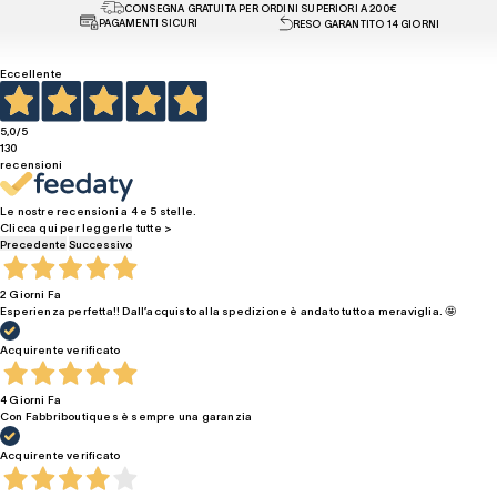
CONSEGNA GRATUITA PER ORDINI SUPERIORI A 200€
PAGAMENTI SICURI
RESO GARANTITO 14 GIORNI
Eccellente
5,0
/5
130
recensioni
Le nostre recensioni a 4 e 5 stelle.
Clicca qui per leggerle tutte >
Precedente
Successivo
2 Giorni Fa
Esperienza perfetta!! Dall’acquisto alla spedizione è andato tutto a meraviglia. 🤩
Acquirente verificato
4 Giorni Fa
Con Fabbriboutiques è sempre una garanzia
Acquirente verificato