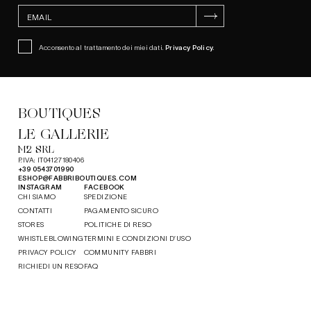
ISCRIVITI
Acconsento al trattamento dei miei dati.
Privacy Policy
.
BOUTIQUES
LE GALLERIE
M2 SRL
P.IVA: IT04127180406
+39 0543701990
ESHOP@FABBRIBOUTIQUES.COM
INSTAGRAM
FACEBOOK
CHI SIAMO
SPEDIZIONE
CONTATTI
PAGAMENTO SICURO
STORES
POLITICHE DI RESO
WHISTLEBLOWING
TERMINI E CONDIZIONI D’USO
PRIVACY POLICY
COMMUNITY FABBRI
RICHIEDI UN RESO
FAQ
MADE IN EVOLVE