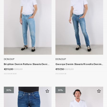
DONDUP
DONDUP
Brighton Denim Rotture Slavato Deni...
George Denim Slavato Risvolto Denim...
€210,00
€300,00
€157,50
€225,00
32
33
34
35
36
38
31
32
33
34
38
30%
30%