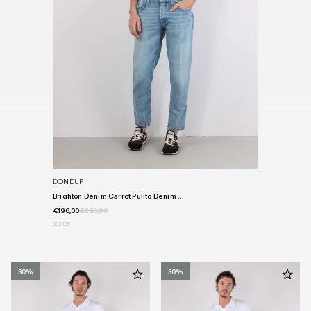
DONDUP
Brighton Denim Carrot Pulito Denim ...
€196,00
€280,00
30
31
35
30%
30%