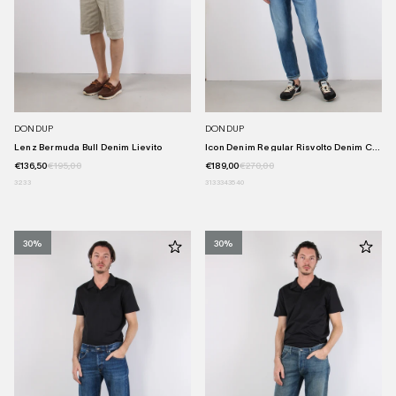
DONDUP
DONDUP
Lenz Bermuda Bull Denim Lievito
Icon Denim Regular Risvolto Denim C...
€136,50
€195,00
€189,00
€270,00
32
33
31
33
34
35
40
30%
30%