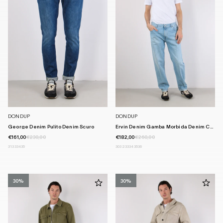
DONDUP
DONDUP
George Denim Pulito Denim Scuro
Ervin Denim Gamba Morbida Denim Chi...
€161,00
€230,00
€182,00
€260,00
31
33
34
35
30
32
33
34
35
36
30%
30%