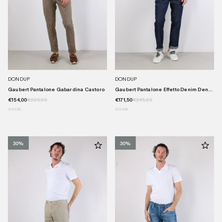
DONDUP
DONDUP
Gaubert Pantalone Gabardina Castoro
Gaubert Pantalone Effetto Denim Den...
€154,00
€220,00
€171,50
€245,00
31
34
35
31
34
36
30%
30%