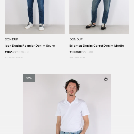
DONDUP
DONDUP
Icon Denim Regular Denim Scuro
Brighton Denim Carrot Denim Medio
€182,00
€260,00
€189,00
€270,00
30
31
32
33
35
38
40
30
31
33
34
35
36
30%