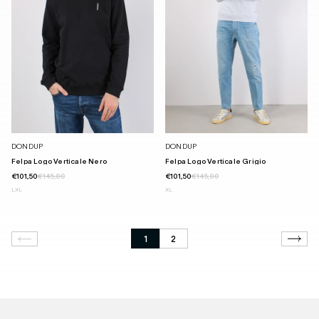
DONDUP
DONDUP
Felpa Logo Verticale Nero
Felpa Logo Verticale Grigio
€101,50
€145,00
€101,50
€145,00
L
XL
XL
1
2