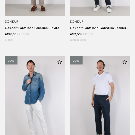
DONDUP
DONDUP
Gaubert Pantalone Popeline Lievito
Gaubert Pantalone Gabrdina Leggera ...
€196,00
€280,00
€171,50
€245,00
34
35
36
30
31
32
34
36
38
30%
30%