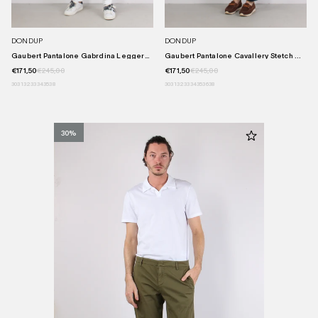
DONDUP
DONDUP
Gaubert Pantalone Gabrdina Leggera ...
Gaubert Pantalone Cavallery Stetch ...
€171,50
€245,00
€171,50
€245,00
30
31
32
33
34
35
38
30
31
32
33
34
35
36
38
30%