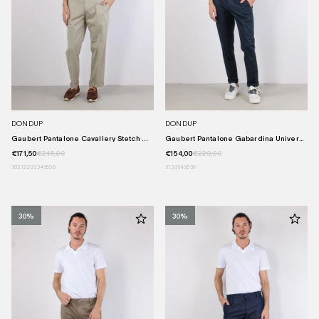
DONDUP
DONDUP
Gaubert Pantalone Cavallery Stetch ...
Gaubert Pantalone Gabardina Univers...
€171,50
€245,00
€154,00
€220,00
30
31
32
33
34
35
36
31
33
34
35
36
30%
30%