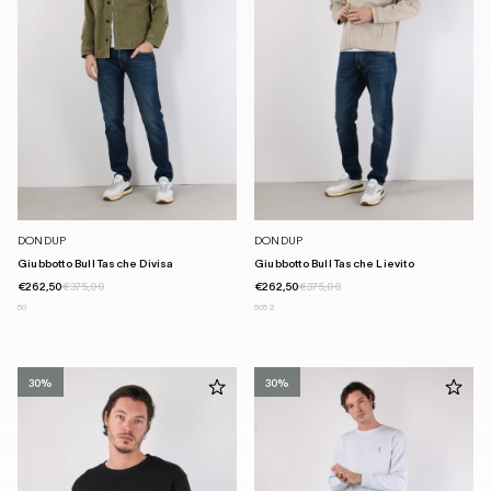
DONDUP
DONDUP
Giubbotto Bull Tasche Divisa
Giubbotto Bull Tasche Lievito
€262,50
€375,00
€262,50
€375,00
50
50
52
30%
30%