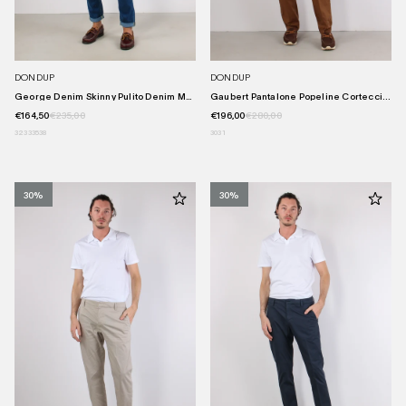
DONDUP
DONDUP
George Denim Skinny Pulito Denim Me...
Gaubert Pantalone Popeline Cortecci...
€164,50
€235,00
€196,00
€280,00
32
33
35
38
30
31
30%
30%