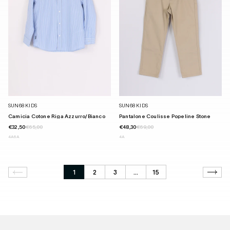
SUN68 KIDS
SUN68 KIDS
Camicia Cotone Riga Azzurro/bianco
Pantalone Coulisse Popeline Stone
€32,50
€65,00
€48,30
€69,00
4A
6A
4A
1
2
3
…
15