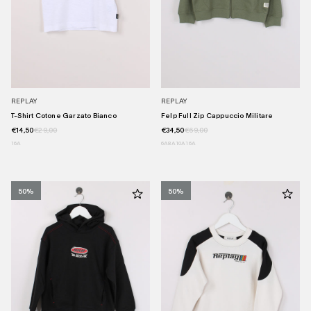
REPLAY
REPLAY
T-Shirt Cotone Garzato Bianco
Felp Full Zip Cappuccio Militare
€14,50
€29,00
€34,50
€69,00
16A
6A
8A
10A
16A
50%
50%