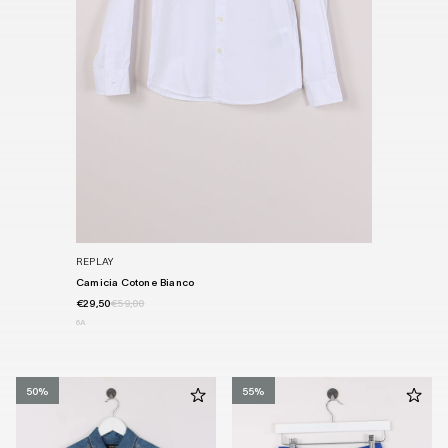
REPLAY
Camicia Cotone Bianco
€29,50
€59,00
6A
50%
55%