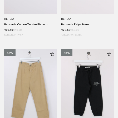
REPLAY
REPLAY
Berumda Cotone Tasche Biscotto
Bermuda Felpa Nero
€39,50
€79,00
€29,50
€59,00
6A
10A
12A
14A
16A
4A
6A
8A
10A
12A
16A
50%
50%