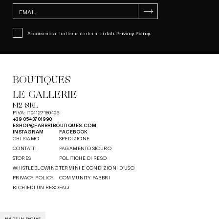
ISCRIVITI
Acconsento al trattamento dei miei dati.
Privacy Policy
.
BOUTIQUES
LE GALLERIE
M2 SRL
P.IVA: IT04127180406
+39 0543701990
ESHOP@FABBRIBOUTIQUES.COM
INSTAGRAM
FACEBOOK
CHI SIAMO
SPEDIZIONE
CONTATTI
PAGAMENTO SICURO
STORES
POLITICHE DI RESO
WHISTLEBLOWING
TERMINI E CONDIZIONI D’USO
PRIVACY POLICY
COMMUNITY FABBRI
RICHIEDI UN RESO
FAQ
MADE IN EVOLVE