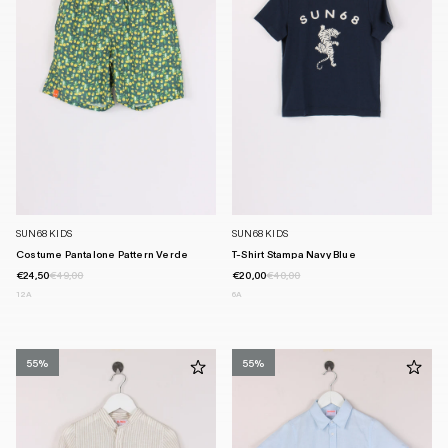
SUN68 KIDS
SUN68 KIDS
Costume Pantalone Pattern Verde
T-Shirt Stampa Navy Blue
€24,50
€49,00
€20,00
€40,00
12A
6A
55%
55%