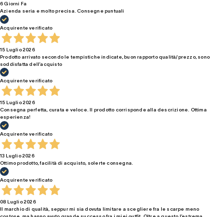
6 Giorni Fa
Azienda seria e molto precisa. Consegne puntuali
Acquirente verificato
15 Luglio 2026
Prodotto arrivato secondo le tempistiche indicate, buon rapporto qualità/prezzo, sono
soddisfatta dell’acquisto
Acquirente verificato
15 Luglio 2026
Consegna perfetta, curata e veloce. Il prodotto corrisponde alla descrizione. Ottima
esperienza!
Acquirente verificato
13 Luglio 2026
Ottimo prodotto, facilità di acquisto, solerte consegna.
Acquirente verificato
08 Luglio 2026
Il marchio di qualità, seppur mi sia dovuta limitare a scegliere fra le scarpe meno
costose, ma hanno avuto grande successo fra i miei outfit. Oltre a questo l’estrema