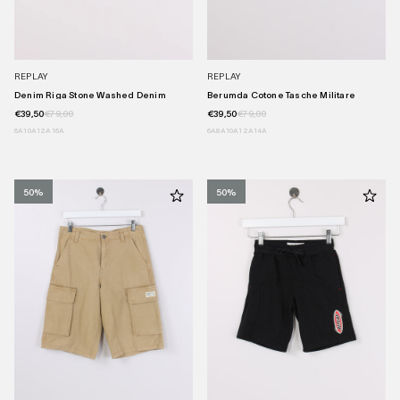
REPLAY
REPLAY
Denim Riga Stone Washed Denim
Berumda Cotone Tasche Militare
€39,50
€79,00
€39,50
€79,00
6A
10A
12A
16A
6A
8A
10A
12A
14A
50%
50%