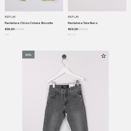
REPLAY
REPLAY
Pantalone Chino Cotone Biscotto
Pantalone Tuta Nero
€39,50
€79,00
€29,50
€59,00
14A
8A
14A
30%