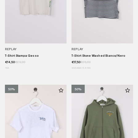
REPLAY
REPLAY
T-Shirt Stampa Gesso
T-Shirt Stone Washed Bianco/nero
€14,50
€29,00
€17,50
€35,00
16A
4A
6A
8A
12A
16A
50%
50%