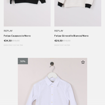
REPLAY
REPLAY
Felpa Cappuccio Nero
Felpa Girocollo Bianco/nero
€34,50
€69,00
€29,50
€59,00
6A
8A
10A
12A
14A
16A
6A
8A
12A
14A
16A
50%