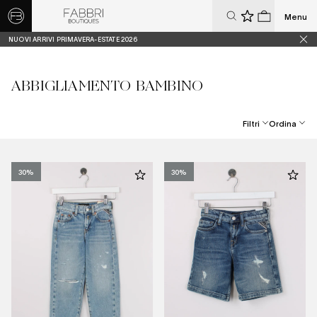
Menu
0
0
NUOVI ARRIVI PRIMAVERA-ESTATE 2026
ABBIGLIAMENTO BAMBINO
Filtri
Ordina
Best Seller
Prezzo Crescente
30%
30%
Prezzo Decrescente
Dal Più Recente