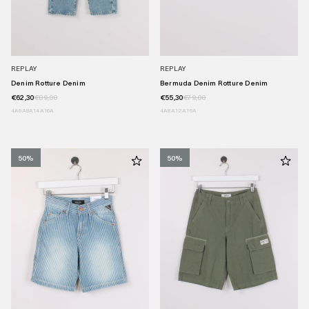
REPLAY
REPLAY
Denim Rotture Denim
Bermuda Denim Rotture Denim
€62,30
€89,00
€55,30
€79,00
4A
6A
8A
14A
16A
4A
8A
12A
16A
50%
50%