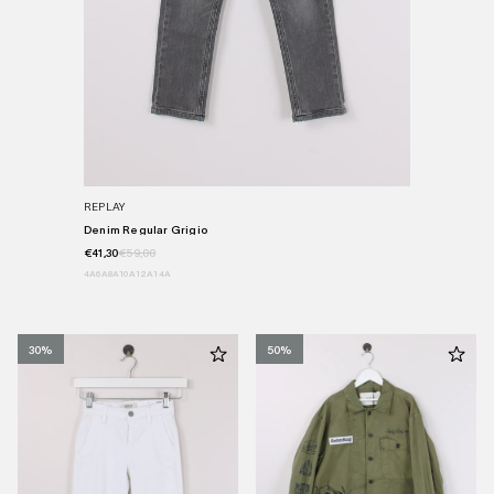
REPLAY
Denim Regular Grigio
€41,30
€59,00
4A
6A
8A
10A
12A
14A
30%
50%