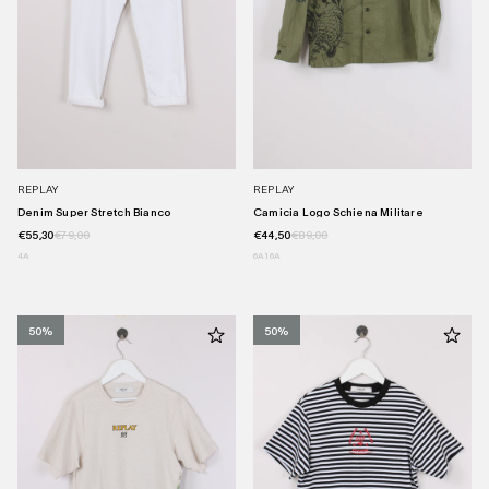
REPLAY
REPLAY
Denim Super Stretch Bianco
Camicia Logo Schiena Militare
€55,30
€79,00
€44,50
€89,00
4A
6A
16A
50%
50%