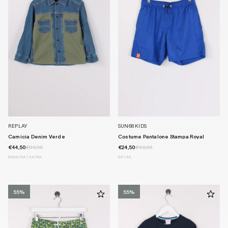
REPLAY
SUN68 KIDS
Camicia Denim Verde
Costume Pantalone Stampa Royal
€44,50
€89,00
€24,50
€49,00
6A
8A
10A
12A
16A
6A
14A
55%
55%