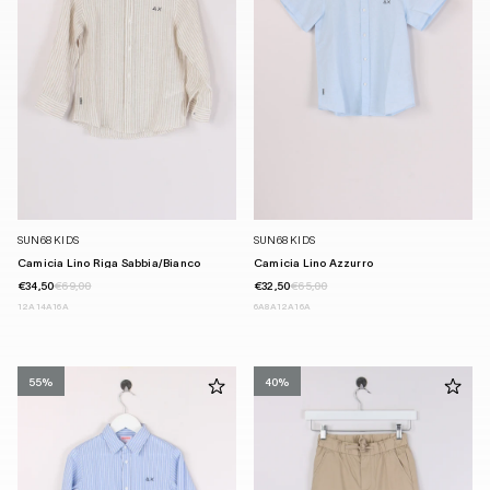
SUN68 KIDS
SUN68 KIDS
Camicia Lino Riga Sabbia/bianco
Camicia Lino Azzurro
€34,50
€69,00
€32,50
€65,00
12A
14A
16A
6A
8A
12A
16A
55%
40%