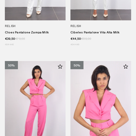
RELISH
RELISH
Cloes Pantalone Zampa Milk
Cibeles Pantalone Vita Alta Milk
€39,50
€79,00
€44,50
€89,00
40
44
46
40
44
46
50%
50%