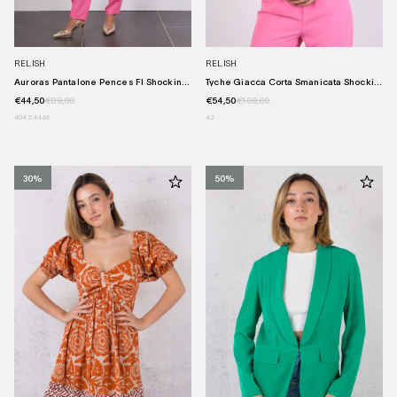
RELISH
RELISH
Auroras Pantalone Pences Fl Shockin...
Tyche Giacca Corta Smanicata Shocki...
€44,50
€89,00
€54,50
€109,00
40
42
44
46
42
30%
50%