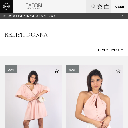
Menu
0
0
NUOVI ARRIVI PRIMAVERA-ESTATE 2026
RELISH DONNA
Filtri
Ordina
Best Seller
Prezzo Crescente
50%
50%
Prezzo Decrescente
Dal Più Recente