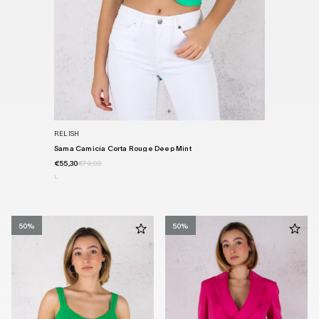
RELISH
Sama Camicia Corta Rouge Deep Mint
€55,30
€79,00
L
50%
50%