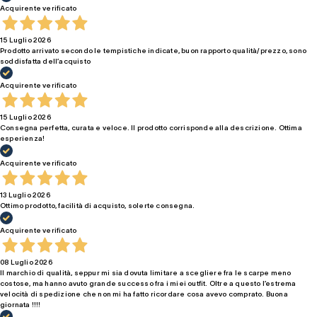
Acquirente verificato
15 Luglio 2026
Prodotto arrivato secondo le tempistiche indicate, buon rapporto qualità/prezzo, sono
soddisfatta dell’acquisto
Acquirente verificato
15 Luglio 2026
Consegna perfetta, curata e veloce. Il prodotto corrisponde alla descrizione. Ottima
esperienza!
Acquirente verificato
13 Luglio 2026
Ottimo prodotto, facilità di acquisto, solerte consegna.
Acquirente verificato
08 Luglio 2026
Il marchio di qualità, seppur mi sia dovuta limitare a scegliere fra le scarpe meno
costose, ma hanno avuto grande successo fra i miei outfit. Oltre a questo l’estrema
velocità di spedizione che non mi ha fatto ricordare cosa avevo comprato. Buona
giornata !!!!