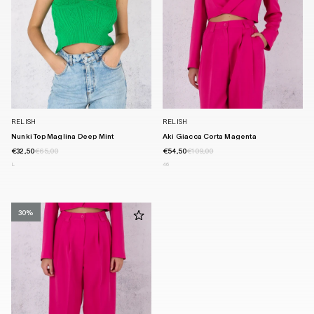
RELISH
RELISH
Nunki Top Maglina Deep Mint
Aki Giacca Corta Magenta
€32,50
€65,00
€54,50
€109,00
L
46
30%