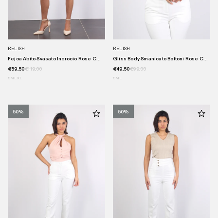
RELISH
RELISH
Fejoa Abito Svasato Incrocio Rose C...
Gliss Body Smanicato Bottoni Rose C...
€59,50
€119,00
€49,50
€99,00
S
M
L
XL
S
M
L
50%
50%