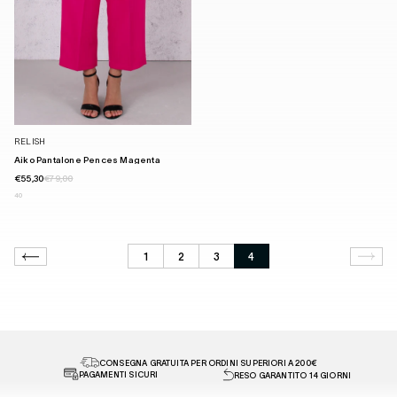
RELISH
Aiko Pantalone Pences Magenta
€55,30
€79,00
40
1
2
3
4
CONSEGNA GRATUITA PER ORDINI SUPERIORI A 200€
PAGAMENTI SICURI
RESO GARANTITO 14 GIORNI