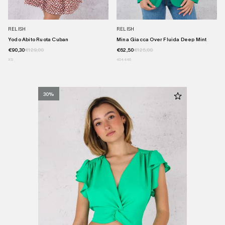
RELISH
RELISH
Yodo Abito Ruota Cuban
Mina Giacca Over Fluida Deep Mint
€90,30
€129,00
€62,50
€125,00
XS
40
44
46
30%