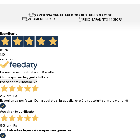
CONSEGNA GRATUITA PER ORDINI SUPERIORI A 200€
PAGAMENTI SICURI
RESO GARANTITO 14 GIORNI
Eccellente
5,0
/5
130
recensioni
Le nostre recensioni a 4 e 5 stelle.
Clicca qui per leggerle tutte >
Precedente
Successivo
2 Giorni Fa
Esperienza perfetta!! Dall’acquisto alla spedizione è andato tutto a meraviglia. 🤩
Acquirente verificato
5 Giorni Fa
Con Fabbriboutiques è sempre una garanzia