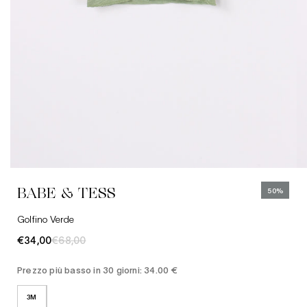
3M
6M
12M
BABE & TESS
50%
Golfino Verde
€34,00
€68,00
Prezzo più basso in 30 giorni: 34.00 €
3M