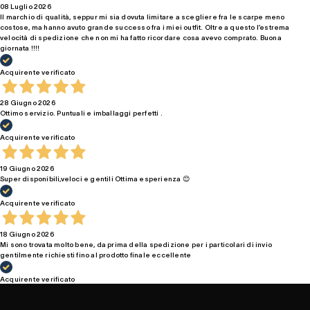
08 Luglio 2026
Il marchio di qualità, seppur mi sia dovuta limitare a scegliere fra le scarpe meno
costose, ma hanno avuto grande successo fra i miei outfit. Oltre a questo l’estrema
velocità di spedizione che non mi ha fatto ricordare cosa avevo comprato. Buona
giornata !!!!
Acquirente verificato
28 Giugno 2026
Ottimo servizio. Puntuali e imballaggi perfetti .
Acquirente verificato
19 Giugno 2026
Super disponibili,veloci e gentili Ottima esperienza 😊
Acquirente verificato
18 Giugno 2026
Mi sono trovata molto bene, da prima della spedizione per i particolari di invio
gentilmente richiesti fino al prodotto finale eccellente
Acquirente verificato