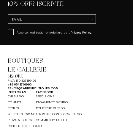
10% OFF? ISCRIVITI
ISCRIVITI
Acconsento al trattamento dei miei dati.
Privacy Policy
.
BOUTIQUES
LE GALLERIE
M2 SRL
P.IVA: IT04127180406
+39 0543701990
ESHOP@FABBRIBOUTIQUES.COM
INSTAGRAM
FACEBOOK
CHI SIAMO
SPEDIZIONE
CONTATTI
PAGAMENTO SICURO
STORES
POLITICHE DI RESO
WHISTLEBLOWING
TERMINI E CONDIZIONI D’USO
PRIVACY POLICY
COMMUNITY FABBRI
RICHIEDI UN RESO
FAQ