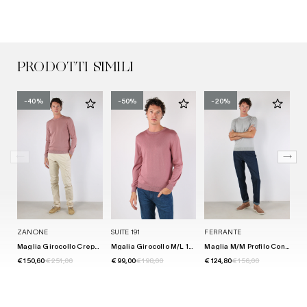
PRODOTTI SIMILI
-40%
-50%
-20%
ZANONE
SUITE 191
FERRANTE
M
Maglia Girocollo Crepe Cipolla
Mgalia Girocollo M/l 100% Cotone Salmone
Maglia M/m Profilo Contrastro Grigio/bianco
€ 150,60
€ 251,00
€ 99,00
€ 198,00
€ 124,80
€ 156,00
€ 