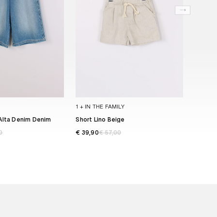
1 + IN THE FAMILY
REPLAY
Alta Denim Denim
Short Lino Beige
Short 
0
€ 39,90
€ 57,00
€ 29,5