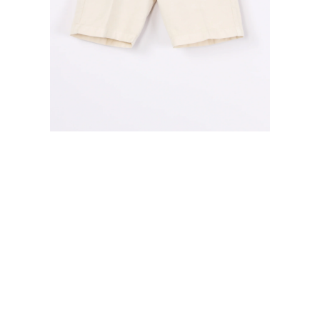
10A
14A