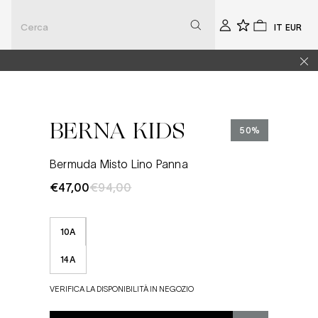
Seleziona
Selezio
Account
0
0
la
la
lingua
valuta
BERNA KIDS
50%
Bermuda Misto Lino Panna
€47,00
€94,00
10A
14A
VERIFICA LA DISPONIBILITÀ IN NEGOZIO