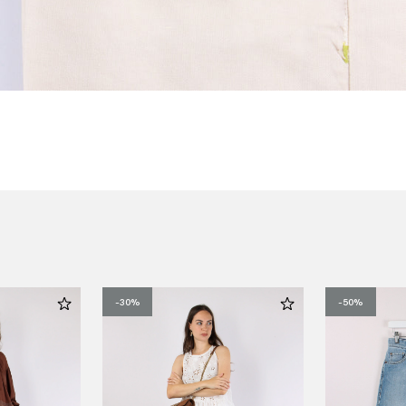
-30%
-50%