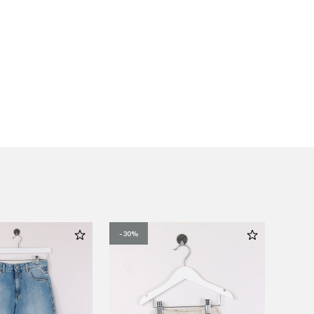
-30%
-50%