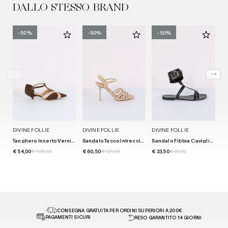
DALLO STESSO BRAND
-50%
-50%
-50%
DIVINE FOLLIE
DIVINE FOLLIE
DIVINE FOLLIE
DI
Tanghero Inserto Vernice Moro/nude
Sandalo Tacco Intreccio Nude
Sandalo Fibbia Caviglia Nero
€ 54,00
€ 108,00
€ 60,50
€ 121,00
€ 33,50
€ 67,00
€ 
CONSEGNA GRATUITA PER ORDINI SUPERIORI A 200€
PAGAMENTI SICURI
RESO GARANTITO 14 GIORNI