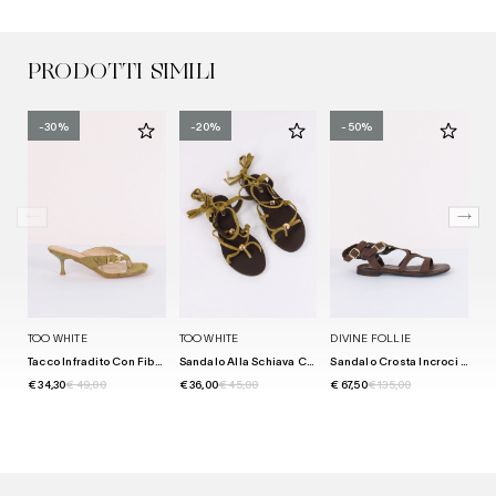
PRODOTTI SIMILI
-30%
-20%
-50%
TOO WHITE
TOO WHITE
DIVINE FOLLIE
TO
Tacco Infradito Con Fibbia Green
Sandalo Alla Schiava Camoscio Green
Sandalo Crosta Incroci Moro
€ 34,30
€ 49,00
€ 36,00
€ 45,00
€ 67,50
€ 135,00
€ 