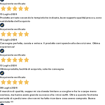
Acquirente verificato
15 Luglio 2026
Prodotto arrivato secondo le tempistiche indicate, buon rapporto qualità/prezzo, sono
soddisfatta dell’acquisto
Acquirente verificato
15 Luglio 2026
Consegna perfetta, curata e veloce. Il prodotto corrisponde alla descrizione. Ottima
esperienza!
Acquirente verificato
13 Luglio 2026
Ottimo prodotto, facilità di acquisto, solerte consegna.
Acquirente verificato
08 Luglio 2026
Il marchio di qualità, seppur mi sia dovuta limitare a scegliere fra le scarpe meno
costose, ma hanno avuto grande successo fra i miei outfit. Oltre a questo l’estrema
velocità di spedizione che non mi ha fatto ricordare cosa avevo comprato. Buona
giornata !!!!