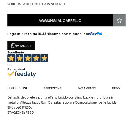
VERIFICA LA DISPONIBILITÀ IN NEGOZIO
AGGIUNGI AL CARRELLO
Paga in 3 rate da
19,33 €
senza commissioni con
WHATSAPP
Eccellente
129
Recensioni
DESCRIZIONE
SPEDIZIONE
PAGAMENTO
RESO
Dettagli: decollete a punta effetto lucido con sling back e multifibbie in
metallo. Altezza tacco 8cm Calzata: regolare Composizione: pelle lucida
SKU: pe63/1830v
STAGIONE: PE25