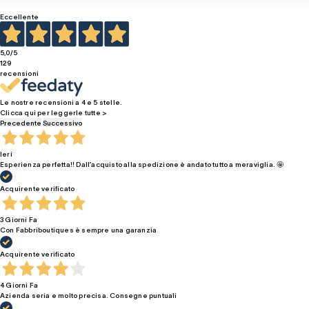
Eccellente
5,0
/5
129
recensioni
Le nostre recensioni a 4 e 5 stelle.
Clicca qui per leggerle tutte >
Precedente
Successivo
Ieri
Esperienza perfetta!! Dall’acquisto alla spedizione è andato tutto a meraviglia. 🤩
Acquirente verificato
3 Giorni Fa
Con Fabbriboutiques è sempre una garanzia
Acquirente verificato
4 Giorni Fa
Azienda seria e molto precisa. Consegne puntuali