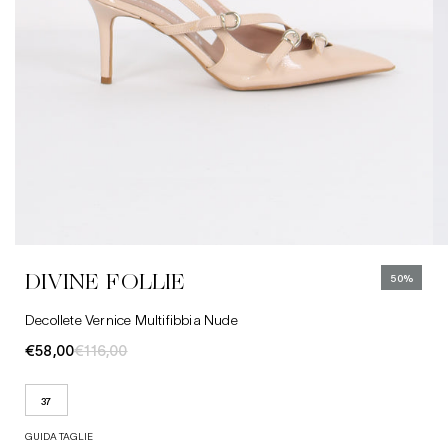
37
Abbigliamento
Jeans
Cinture
DIVINE FOLLIE
50%
Cappelli
Decollete Vernice Multifibbia Nude
€58,00
€116,00
37
GUIDA TAGLIE