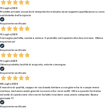
15 Luglio 2026
Prodotto arrivato secondo le tempistiche indicate, buon rapporto qualità/prezzo, sono
soddisfatta dell’acquisto
Acquirente verificato
15 Luglio 2026
Consegna perfetta, curata e veloce. Il prodotto corrisponde alla descrizione. Ottima
esperienza!
Acquirente verificato
13 Luglio 2026
Ottimo prodotto, facilità di acquisto, solerte consegna.
Acquirente verificato
08 Luglio 2026
Il marchio di qualità, seppur mi sia dovuta limitare a scegliere fra le scarpe meno
costose, ma hanno avuto grande successo fra i miei outfit. Oltre a questo l’estrema
velocità di spedizione che non mi ha fatto ricordare cosa avevo comprato. Buona
giornata !!!!
Acquirente verificato