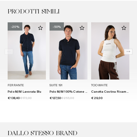
PRODOTTI SIMILI
-20%
-50%
FERRANTE
SUITE 191
TOO WHITE
TO
Polo M/m Lavorata Blu
Polo M/m 100% Cotone Midnight
Canotta Costina Ricamo Pazzame Bianco
€ 138,40
€ 173,00
€ 127,50
€ 255,00
€ 29,00
€ 
DALLO STESSO BRAND