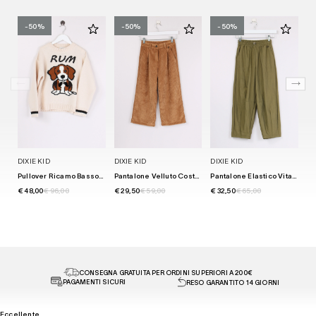
-50%
-50%
-50%
DIXIE KID
DIXIE KID
DIXIE KID
DI
Pullover Ricamo Bassotto Marmo
Pantalone Velluto Costa Cammello
Pantalone Elastico Vita Militare
To
€ 48,00
€ 96,00
€ 29,50
€ 59,00
€ 32,50
€ 65,00
€ 
CONSEGNA GRATUITA PER ORDINI SUPERIORI A 200€
PAGAMENTI SICURI
RESO GARANTITO 14 GIORNI
Eccellente