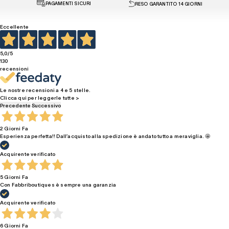
PAGAMENTI SICURI
RESO GARANTITO 14 GIORNI
Eccellente
5,0
/5
130
recensioni
Le nostre recensioni a 4 e 5 stelle.
Clicca qui per leggerle tutte >
Precedente
Successivo
2 Giorni Fa
Esperienza perfetta!! Dall’acquisto alla spedizione è andato tutto a meraviglia. 🤩
Acquirente verificato
5 Giorni Fa
Con Fabbriboutiques è sempre una garanzia
Acquirente verificato
6 Giorni Fa