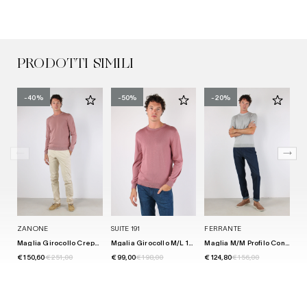
PRODOTTI SIMILI
-40%
-50%
-20%
ZANONE
SUITE 191
FERRANTE
M
Maglia Girocollo Crepe Cipolla
Mgalia Girocollo M/l 100% Cotone Salmone
Maglia M/m Profilo Contrastro Grigio/bianco
€ 150,60
€ 251,00
€ 99,00
€ 198,00
€ 124,80
€ 156,00
€ 