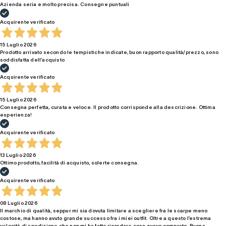
Azienda seria e molto precisa. Consegne puntuali
Acquirente verificato
15 Luglio 2026
Prodotto arrivato secondo le tempistiche indicate, buon rapporto qualità/prezzo, sono
soddisfatta dell’acquisto
Acquirente verificato
15 Luglio 2026
Consegna perfetta, curata e veloce. Il prodotto corrisponde alla descrizione. Ottima
esperienza!
Acquirente verificato
13 Luglio 2026
Ottimo prodotto, facilità di acquisto, solerte consegna.
Acquirente verificato
08 Luglio 2026
Il marchio di qualità, seppur mi sia dovuta limitare a scegliere fra le scarpe meno
costose, ma hanno avuto grande successo fra i miei outfit. Oltre a questo l’estrema
velocità di spedizione che non mi ha fatto ricordare cosa avevo comprato. Buona