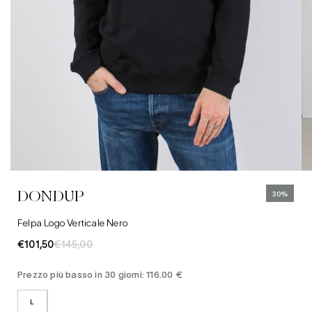
L
XL
Abbigliamento
Camicie
Jeans
DONDUP
30%
Cappelli
Felpa Logo Verticale Nero
€101,50
€145,00
Prezzo più basso in 30 giorni: 116.00 €
L