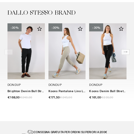
DALLO STESSO BRAND
-30%
-30%
-30%
DONDUP
DONDUP
DONDUP
D
Brighton Denim Bull Stretch Nero
Koons Pantalone Lino Lievito
Koons Denim Bull Stretch Nero
€ 168,00
€ 240,00
€ 171,50
€ 245,00
€ 161,00
€ 230,00
€ 
CONSEGNA GRATUITA PER ORDINI SUPERIORI A 200€