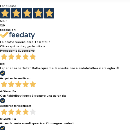
Eccellente
5,0
/5
129
recensioni
Le nostre recensioni a 4 e 5 stelle.
Clicca qui per leggerle tutte >
Precedente
Successivo
Ieri
Esperienza perfetta!! Dall’acquisto alla spedizione è andato tutto a meraviglia. 🤩
Acquirente verificato
4 Giorni Fa
Con Fabbriboutiques è sempre una garanzia
Acquirente verificato
5 Giorni Fa
Azienda seria e molto precisa. Consegne puntuali