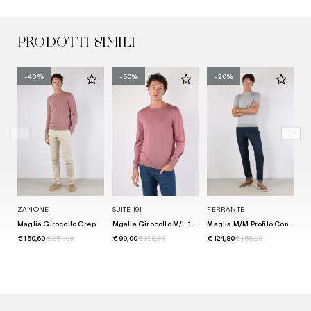
PRODOTTI SIMILI
-40%
-50%
-20%
ZANONE
SUITE 191
FERRANTE
M
Maglia Girocollo Crepe Cipolla
Mgalia Girocollo M/l 100% Cotone Salmone
Maglia M/m Profilo Contrastro Grigio/bianco
€ 150,60
€ 251,00
€ 99,00
€ 198,00
€ 124,80
€ 156,00
€ 