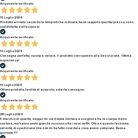
Acquirente verificato
15 Luglio 2026
Prodotto arrivato secondo le tempistiche indicate, buon rapporto qualità/prezzo, sono
soddisfatta dell’acquisto
Acquirente verificato
15 Luglio 2026
Consegna perfetta, curata e veloce. Il prodotto corrisponde alla descrizione. Ottima
esperienza!
Acquirente verificato
13 Luglio 2026
Ottimo prodotto, facilità di acquisto, solerte consegna.
Acquirente verificato
08 Luglio 2026
Il marchio di qualità, seppur mi sia dovuta limitare a scegliere fra le scarpe meno
costose, ma hanno avuto grande successo fra i miei outfit. Oltre a questo l’estrema
velocità di spedizione che non mi ha fatto ricordare cosa avevo comprato. Buona
giornata !!!!