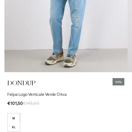
M
XL
Abbigliamento
Camicie
Jeans
DONDUP
30%
Cappelli
Felpa Logo Verticale Verde Oliva
€101,50
€145,00
M
XL