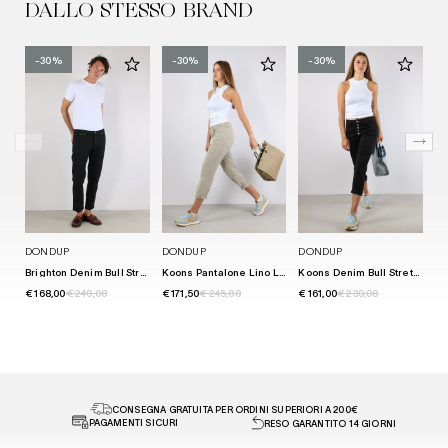
DALLO STESSO BRAND
-30%
-30%
-30%
DONDUP
DONDUP
DONDUP
D
Brighton Denim Bull Stretch Nero
Koons Pantalone Lino Lievito
Koons Denim Bull Stretch Nero
€ 168,00
€ 240,00
€ 171,50
€ 245,00
€ 161,00
€ 230,00
€ 
CONSEGNA GRATUITA PER ORDINI SUPERIORI A 200€
PAGAMENTI SICURI
RESO GARANTITO 14 GIORNI