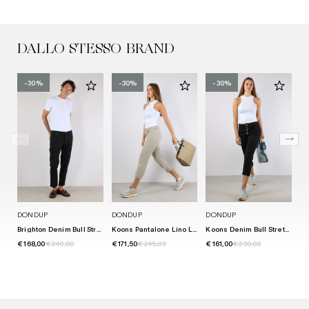
DALLO STESSO BRAND
-30%
-30%
-30%
DONDUP
DONDUP
DONDUP
D
Brighton Denim Bull Stretch Nero
Koons Pantalone Lino Lievito
Koons Denim Bull Stretch Nero
€ 168,00
€ 240,00
€ 171,50
€ 245,00
€ 161,00
€ 230,00
€ 