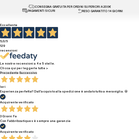
CONSEGNA GRATUITA PER ORDINI SUPERIORI A 200€
PAGAMENTI SICURI
RESO GARANTITO 14 GIORNI
Eccellente
5,0
/5
129
recensioni
Le nostre recensioni a 4 e 5 stelle.
Clicca qui per leggerle tutte >
Precedente
Successivo
Ieri
Esperienza perfetta!! Dall’acquisto alla spedizione è andato tutto a meraviglia. 🤩
Acquirente verificato
3 Giorni Fa
Con Fabbriboutiques è sempre una garanzia
Acquirente verificato