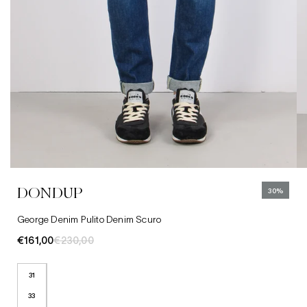
31
Abbigliamento
33
Camicie
34
Jeans
DONDUP
30%
35
Cappelli
George Denim Pulito Denim Scuro
€161,00
€230,00
31
33