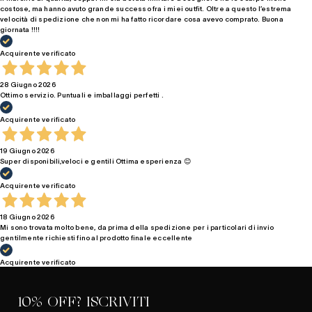
costose, ma hanno avuto grande successo fra i miei outfit. Oltre a questo l’estrema
velocità di spedizione che non mi ha fatto ricordare cosa avevo comprato. Buona
giornata !!!!
Acquirente verificato
28 Giugno 2026
Ottimo servizio. Puntuali e imballaggi perfetti .
Acquirente verificato
19 Giugno 2026
Super disponibili,veloci e gentili Ottima esperienza 😊
Acquirente verificato
18 Giugno 2026
Mi sono trovata molto bene, da prima della spedizione per i particolari di invio
gentilmente richiesti fino al prodotto finale eccellente
Acquirente verificato
10% OFF? ISCRIVITI