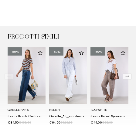
PRODOTTI SIMILI
-50%
-50%
-50%
GAELLE PARIS
RELISH
TOO WHITE
MA
Jeans Banda Contrasto Blu
Giselle_15_snz Jeans Dritto White
Jeans Barrel Sporcato Rosa
€ 84,50
€ 169,00
€ 64,50
€ 129,00
€ 44,00
€ 88,00
€ 