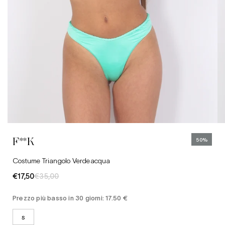
S
Abbigliamento
Jeans
Cinture
F**K
50%
Cappelli
Costume Triangolo Verdeacqua
€17,50
€35,00
Prezzo più basso in 30 giorni: 17.50 €
S