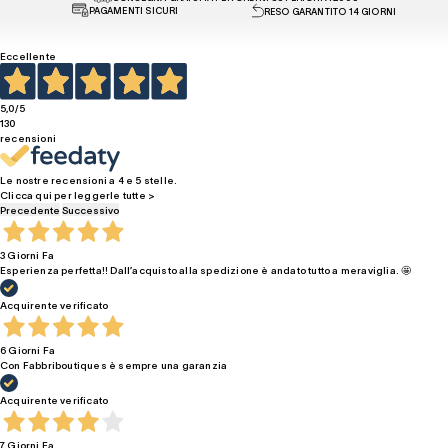
PAGAMENTI SICURI
RESO GARANTITO 14 GIORNI
Eccellente
5,0
/5
130
recensioni
Le nostre recensioni a 4 e 5 stelle.
Clicca qui per leggerle tutte >
Precedente
Successivo
3 Giorni Fa
Esperienza perfetta!! Dall’acquisto alla spedizione è andato tutto a meraviglia. 🤩
Acquirente verificato
6 Giorni Fa
Con Fabbriboutiques è sempre una garanzia
Acquirente verificato
7 Giorni Fa