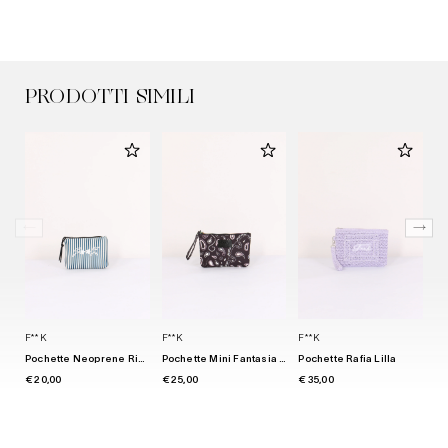
PRODOTTI SIMILI
F**K
F**K
F**K
SA
Pochette Neoprene Riga Bianco/azzurro
Pochette Mini Fantasia Nero
Pochette Rafia Lilla
€ 20,00
€ 25,00
€ 35,00
€ 