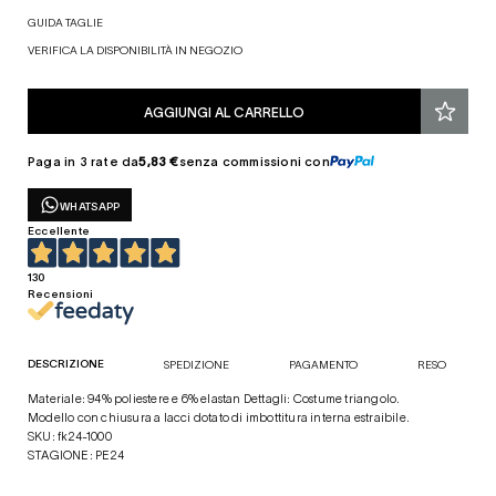
GUIDA TAGLIE
VERIFICA LA DISPONIBILITÀ IN NEGOZIO
AGGIUNGI AL CARRELLO
Paga in 3 rate da
5,83 €
senza commissioni con
WHATSAPP
Eccellente
130
Recensioni
DESCRIZIONE
SPEDIZIONE
PAGAMENTO
RESO
Materiale: 94% poliestere e 6% elastan Dettagli: Costume triangolo.
Modello con chiusura a lacci dotato di imbottitura interna estraibile.
SKU: fk24-1000
STAGIONE: PE24