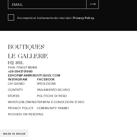
ISCRIVITI
Acconsento al trattamento dei miei dati.
Privacy Policy
.
BOUTIQUES
LE GALLERIE
M2 SRL
P.IVA: IT04127180406
+39 0543701990
ESHOP@FABBRIBOUTIQUES.COM
INSTAGRAM
FACEBOOK
CHI SIAMO
SPEDIZIONE
CONTATTI
PAGAMENTO SICURO
STORES
POLITICHE DI RESO
WHISTLEBLOWING
TERMINI E CONDIZIONI D’USO
PRIVACY POLICY
COMMUNITY FABBRI
RICHIEDI UN RESO
FAQ
MADE IN EVOLVE