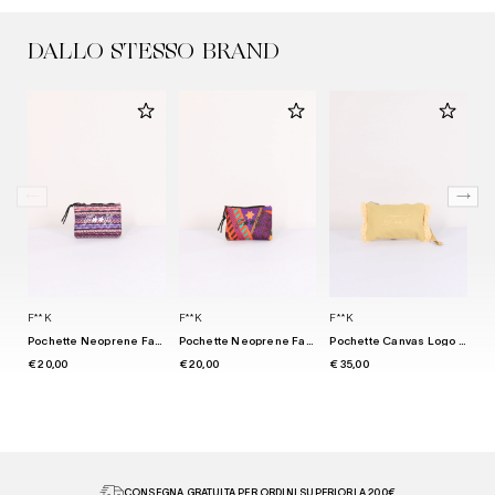
DALLO STESSO BRAND
F**K
F**K
F**K
F*
Pochette Neoprene Fantasia Lilla
Pochette Neoprene Fantasia Viola/arancio
Pochette Canvas Logo Beige
€ 20,00
€ 20,00
€ 35,00
€ 
CONSEGNA GRATUITA PER ORDINI SUPERIORI A 200€