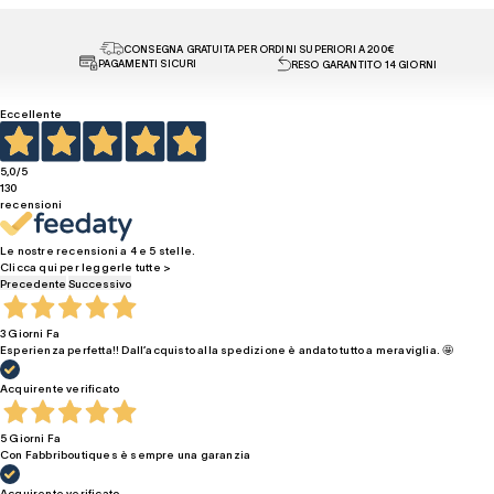
CONSEGNA GRATUITA PER ORDINI SUPERIORI A 200€
PAGAMENTI SICURI
RESO GARANTITO 14 GIORNI
Eccellente
5,0
/5
130
recensioni
Le nostre recensioni a 4 e 5 stelle.
Clicca qui per leggerle tutte >
Precedente
Successivo
3 Giorni Fa
Esperienza perfetta!! Dall’acquisto alla spedizione è andato tutto a meraviglia. 🤩
Acquirente verificato
5 Giorni Fa
Con Fabbriboutiques è sempre una garanzia
Acquirente verificato