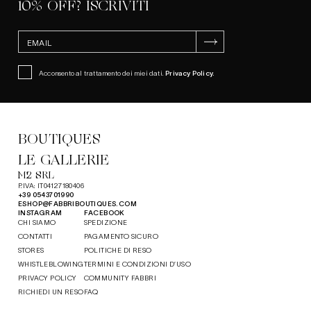
10% OFF? ISCRIVITI
ISCRIVITI
Acconsento al trattamento dei miei dati.
Privacy Policy
.
BOUTIQUES
LE GALLERIE
M2 SRL
P.IVA: IT04127180406
+39 0543701990
ESHOP@FABBRIBOUTIQUES.COM
INSTAGRAM
FACEBOOK
CHI SIAMO
SPEDIZIONE
CONTATTI
PAGAMENTO SICURO
STORES
POLITICHE DI RESO
WHISTLEBLOWING
TERMINI E CONDIZIONI D’USO
PRIVACY POLICY
COMMUNITY FABBRI
RICHIEDI UN RESO
FAQ