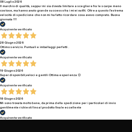
08 Luglio 2026
Il marchio di qualità, seppur mi sia dovuta limitare a scegliere fra le scarpe meno
costose, ma hanno avuto grande successo fra i miei outfit. Oltre a questo l’estrema
velocità di spedizione che non mi ha fatto ricordare cosa avevo comprato. Buona
giornata !!!!
Acquirente verificato
28 Giugno 2026
Ottimo servizio. Puntuali e imballaggi perfetti .
Acquirente verificato
19 Giugno 2026
Super disponibili,veloci e gentili Ottima esperienza 😊
Acquirente verificato
18 Giugno 2026
Mi sono trovata molto bene, da prima della spedizione per i particolari di invio
gentilmente richiesti fino al prodotto finale eccellente
Acquirente verificato