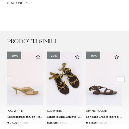
STAGIONE: PE23
PRODOTTI SIMILI
-30%
-20%
-50%
TOO WHITE
TOO WHITE
DIVINE FOLLIE
TO
Tacco Infradito Con Fibbia Green
Sandalo Alla Schiava Camoscio Green
Sandalo Crosta Incroci Moro
€ 34,30
€ 49,00
€ 36,00
€ 45,00
€ 67,50
€ 135,00
€ 