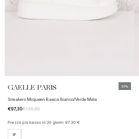
37
41
Abbigliamento
Jeans
Cinture
GAELLE PARIS
30%
Cappelli
Sneakers Mcqueen Basica Bianco/verde Mela
€97,30
€139,00
Prezzo più basso in 30 giorni: 97.30 €
37