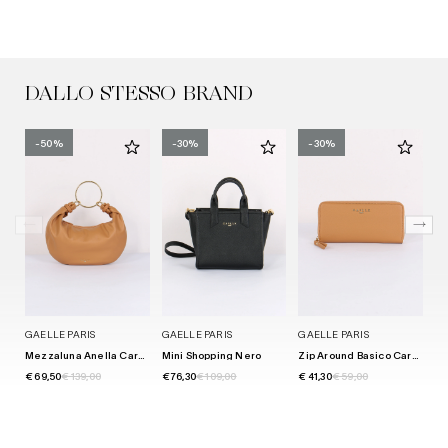
DALLO STESSO BRAND
-50%
-30%
-30%
GAELLE PARIS
GAELLE PARIS
GAELLE PARIS
GA
Mezzaluna Anella Caramello
Mini Shopping Nero
Zip Around Basico Caramello
€ 69,50
€ 139,00
€ 76,30
€ 109,00
€ 41,30
€ 59,00
€ 