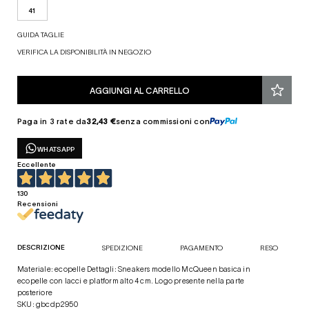
41
GUIDA TAGLIE
VERIFICA LA DISPONIBILITÀ IN NEGOZIO
AGGIUNGI AL CARRELLO
Paga in 3 rate da
32,43 €
senza commissioni con
WHATSAPP
Eccellente
130
Recensioni
DESCRIZIONE
SPEDIZIONE
PAGAMENTO
RESO
Materiale: ecopelle Dettagli: Sneakers modello McQueen basica in
ecopelle con lacci e platform alto 4 cm. Logo presente nella parte
posteriore
SKU: gbcdp2950