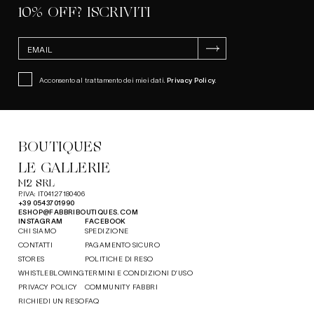
10% OFF? ISCRIVITI
ISCRIVITI
Acconsento al trattamento dei miei dati.
Privacy Policy
.
BOUTIQUES
LE GALLERIE
M2 SRL
P.IVA: IT04127180406
+39 0543701990
ESHOP@FABBRIBOUTIQUES.COM
INSTAGRAM
FACEBOOK
CHI SIAMO
SPEDIZIONE
CONTATTI
PAGAMENTO SICURO
STORES
POLITICHE DI RESO
WHISTLEBLOWING
TERMINI E CONDIZIONI D’USO
PRIVACY POLICY
COMMUNITY FABBRI
RICHIEDI UN RESO
FAQ