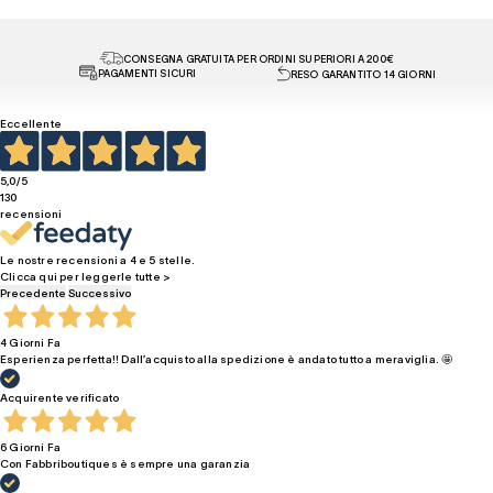
CONSEGNA GRATUITA PER ORDINI SUPERIORI A 200€
PAGAMENTI SICURI
RESO GARANTITO 14 GIORNI
Eccellente
5,0
/5
130
recensioni
Le nostre recensioni a 4 e 5 stelle.
Clicca qui per leggerle tutte >
Precedente
Successivo
4 Giorni Fa
Esperienza perfetta!! Dall’acquisto alla spedizione è andato tutto a meraviglia. 🤩
Acquirente verificato
6 Giorni Fa
Con Fabbriboutiques è sempre una garanzia