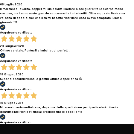
08 Luglio 2026
Il marchio di qualità, seppur mi sia dovuta limitare a scegliere fra le scarpe meno
costose, ma hanno avuto grande successo fra i miei outfit. Oltre a questo l’estrema
velocità di spedizione che non mi ha fatto ricordare cosa avevo comprato. Buona
giornata !!!!
Acquirente verificato
28 Giugno 2026
Ottimo servizio. Puntuali e imballaggi perfetti .
Acquirente verificato
19 Giugno 2026
Super disponibili,veloci e gentili Ottima esperienza 😊
Acquirente verificato
18 Giugno 2026
Mi sono trovata molto bene, da prima della spedizione per i particolari di invio
gentilmente richiesti fino al prodotto finale eccellente
Acquirente verificato