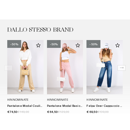
DALLO STESSO BRAND
-50%
-50%
-50%
HINNOMINATE
HINNOMINATE
HINNOMINATE
H
Pantalone Modal Coulisse Safari
Pantalone Modal Basico Cipria
Felpa Over Cappuccio Modal Safari
€ 74,50
€ 149,00
€ 64,50
€ 129,00
€ 69,50
€ 139,00
€ 