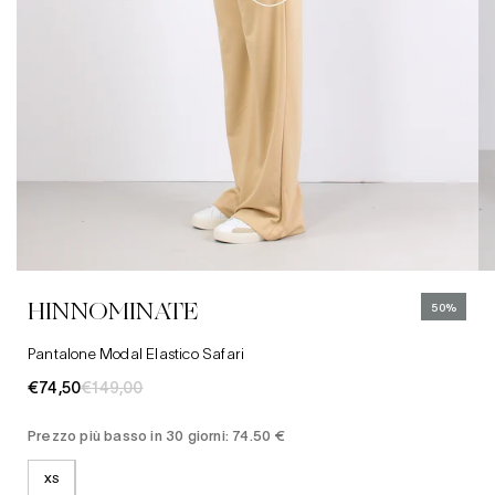
XS
Abbigliamento
S
Jeans
M
Cinture
HINNOMINATE
50%
XXS
Cappelli
Pantalone Modal Elastico Safari
€74,50
€149,00
Prezzo più basso in 30 giorni: 74.50 €
XS