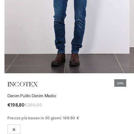
31
Abbigliamento
Camicie
Jeans
INCOTEX
30%
Cappelli
Denim Pulito Denim Medio
€198,80
€284,00
Prezzo più basso in 30 giorni: 198.80 €
31