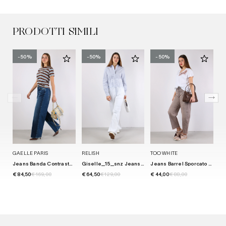
PRODOTTI SIMILI
-50%
-50%
-50%
GAELLE PARIS
RELISH
TOO WHITE
MA
Jeans Banda Contrasto Blu
Giselle_15_snz Jeans Dritto White
Jeans Barrel Sporcato Rosa
€ 84,50
€ 169,00
€ 64,50
€ 129,00
€ 44,00
€ 88,00
€ 