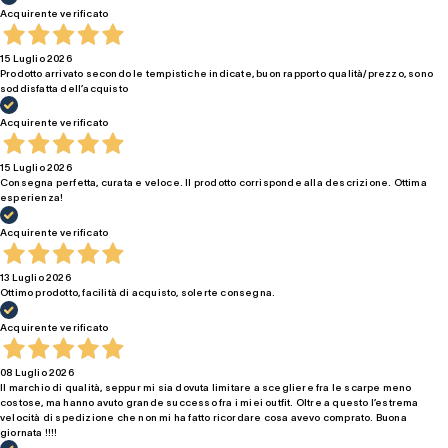
Acquirente verificato
15 Luglio 2026
Prodotto arrivato secondo le tempistiche indicate, buon rapporto qualità/prezzo, sono
soddisfatta dell’acquisto
Acquirente verificato
15 Luglio 2026
Consegna perfetta, curata e veloce. Il prodotto corrisponde alla descrizione. Ottima
esperienza!
Acquirente verificato
13 Luglio 2026
Ottimo prodotto, facilità di acquisto, solerte consegna.
Acquirente verificato
08 Luglio 2026
Il marchio di qualità, seppur mi sia dovuta limitare a scegliere fra le scarpe meno
costose, ma hanno avuto grande successo fra i miei outfit. Oltre a questo l’estrema
velocità di spedizione che non mi ha fatto ricordare cosa avevo comprato. Buona
giornata !!!!