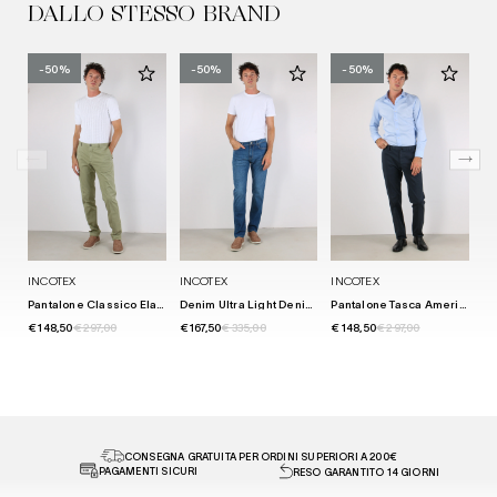
DALLO STESSO BRAND
-50%
-50%
-50%
INCOTEX
INCOTEX
INCOTEX
IN
Pantalone Classico Elastico Te Salvia
Denim Ultra Light Denim Scuro
Pantalone Tasca America Tela Royal Blu
€ 148,50
€ 297,00
€ 167,50
€ 335,00
€ 148,50
€ 297,00
€ 
CONSEGNA GRATUITA PER ORDINI SUPERIORI A 200€
PAGAMENTI SICURI
RESO GARANTITO 14 GIORNI