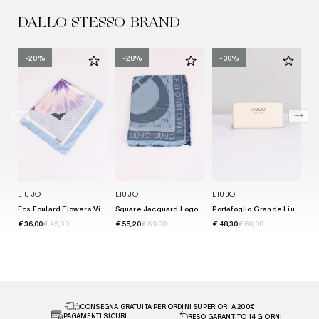
DALLO STESSO BRAND
-20%
-20%
-30%
LIU JO
LIU JO
LIU JO
LI
Ecs Foulard Flowers Viola
Square Jacquard Logo Blue Sky
Portafoglio Grande Liujo Milan Cream
€ 36,00
€ 45,00
€ 55,20
€ 69,00
€ 48,30
€ 69,00
€ 
CONSEGNA GRATUITA PER ORDINI SUPERIORI A 200€
PAGAMENTI SICURI
RESO GARANTITO 14 GIORNI