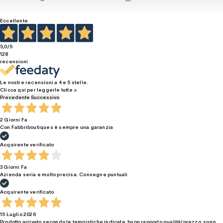
Eccellente
5,0
/5
128
recensioni
Le nostre recensioni a 4 e 5 stelle.
Clicca qui per leggerle tutte >
Precedente
Successivo
2 Giorni Fa
Con Fabbriboutiques è sempre una garanzia
Acquirente verificato
3 Giorni Fa
Azienda seria e molto precisa. Consegne puntuali
Acquirente verificato
15 Luglio 2026
Prodotto arrivato secondo le tempistiche indicate, buon rapporto qualità/prezzo, sono