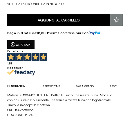
VERIFICA LA DISPONIBILITÀ IN NEGOZIO
AGGIUNGI AL CARRELLO
Paga in 3 rate da
16,50 €
senza commissioni con
WHATSAPP
Eccellente
128
Recensioni
DESCRIZIONE
SPEDIZIONE
PAGAMENTO
RESO
Materiale: 100% POLIESTERE Dettagli: Tracollina mezza Luna. Modello
con chiusura a zip. Presenta una forma a mezza luna con logo frontale.
Tracolla in ecopelle e catena.
SKU: ta4265t5665
STAGIONE: PE24