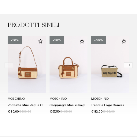
PRODOTTI SIMILI
-50%
-50%
-50%
MOSCHINO
MOSCHINO
MOSCHINO
M
Pochette Mini Paglia Cuoio
Shopping 2 Manici Paglia Cuoio
Tracolla Logo Canvas Oro
€ 80,00
€ 160,00
€ 97,50
€ 195,00
€ 82,50
€ 165,00
€ 