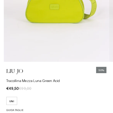
UNI
Abbigliamento
Jeans
Cinture
LIU JO
50%
Cappelli
Tracollina Mezza Luna Green Acid
€49,50
€99,00
UNI
GUIDA TAGLIE