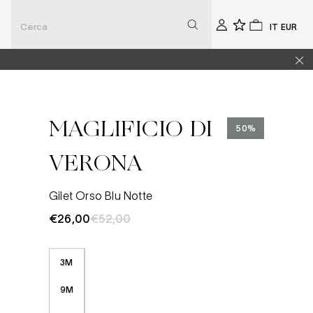
Seleziona
Selezio
Account
0
0
la
la
lingua
valuta
MAGLIFICIO DI
50%
VERONA
Gilet Orso Blu Notte
€26,00
€52,00
3M
9M