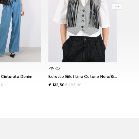
PINKO
TOO WH
 Cinturato Denim
Boretto Gilet Lino Cotone Nero/bianco
Gilet 
00
€ 132,50
€ 265,00
€ 44,5