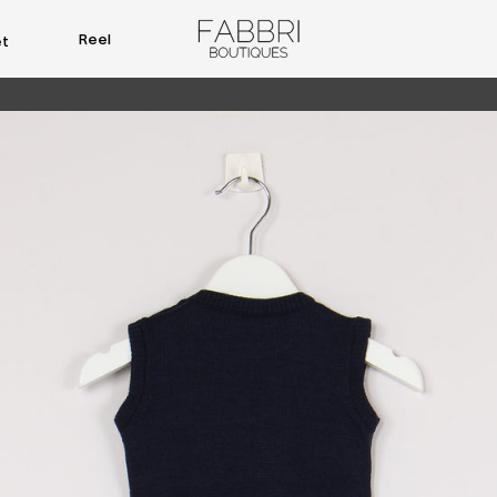
Reel
et