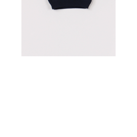
3M
9M
12M
24M