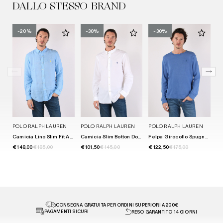
DALLO STESSO BRAND
-20%
-30%
-30%
POLO RALPH LAUREN
POLO RALPH LAUREN
POLO RALPH LAUREN
PO
Camicia Lino Slim Fit Austin Blue
Camicia Slim Botton Down White
Felpa Girocollo Spugna Modern Royal
€ 148,00
€ 185,00
€ 101,50
€ 145,00
€ 122,50
€ 175,00
€ 
CONSEGNA GRATUITA PER ORDINI SUPERIORI A 200€
PAGAMENTI SICURI
RESO GARANTITO 14 GIORNI