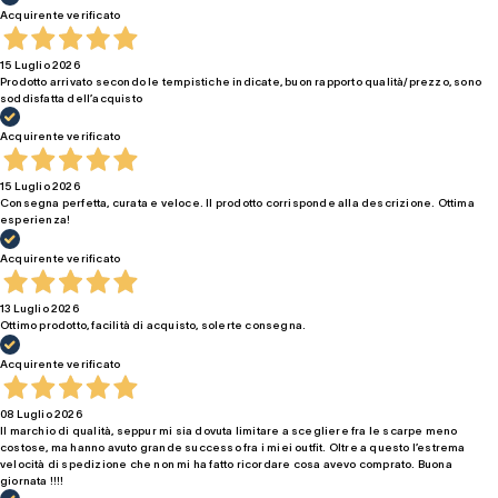
Acquirente verificato
15 Luglio 2026
Prodotto arrivato secondo le tempistiche indicate, buon rapporto qualità/prezzo, sono
soddisfatta dell’acquisto
Acquirente verificato
15 Luglio 2026
Consegna perfetta, curata e veloce. Il prodotto corrisponde alla descrizione. Ottima
esperienza!
Acquirente verificato
13 Luglio 2026
Ottimo prodotto, facilità di acquisto, solerte consegna.
Acquirente verificato
08 Luglio 2026
Il marchio di qualità, seppur mi sia dovuta limitare a scegliere fra le scarpe meno
costose, ma hanno avuto grande successo fra i miei outfit. Oltre a questo l’estrema
velocità di spedizione che non mi ha fatto ricordare cosa avevo comprato. Buona
giornata !!!!