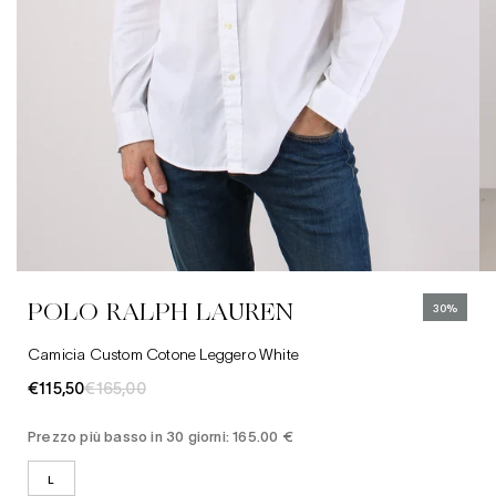
L
Abbigliamento
Camicie
Jeans
POLO RALPH LAUREN
30%
Cappelli
Camicia Custom Cotone Leggero White
€115,50
€165,00
Prezzo più basso in 30 giorni: 165.00 €
L