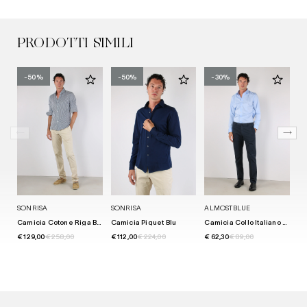
PRODOTTI SIMILI
-50%
-50%
-30%
SONRISA
SONRISA
ALMOSTBLUE
SO
Camicia Cotone Riga Bianco/blu
Camicia Piquet Blu
Camicia Collo Italiano Tencell Celeste
Ca
€ 129,00
€ 258,00
€ 112,00
€ 224,00
€ 62,30
€ 89,00
€ 