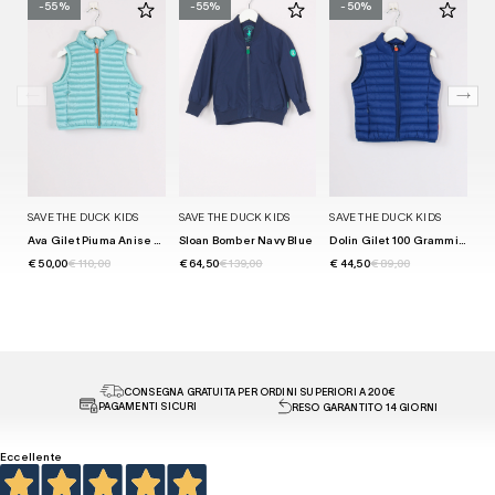
-55%
-55%
-50%
SAVE THE DUCK KIDS
SAVE THE DUCK KIDS
SAVE THE DUCK KIDS
SA
Ava Gilet Piuma Anise Blue
Sloan Bomber Navy Blue
Dolin Gilet 100 Grammi Eclipse Blue
€ 50,00
€ 110,00
€ 64,50
€ 139,00
€ 44,50
€ 89,00
€ 
CONSEGNA GRATUITA PER ORDINI SUPERIORI A 200€
PAGAMENTI SICURI
RESO GARANTITO 14 GIORNI
Eccellente