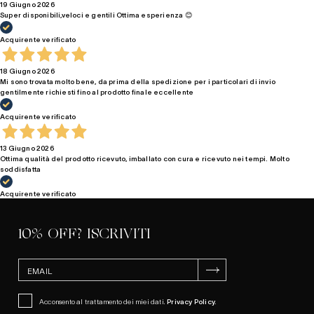
19 Giugno 2026
Super disponibili,veloci e gentili Ottima esperienza 😊
Acquirente verificato
18 Giugno 2026
Mi sono trovata molto bene, da prima della spedizione per i particolari di invio
gentilmente richiesti fino al prodotto finale eccellente
Acquirente verificato
13 Giugno 2026
Ottima qualità del prodotto ricevuto, imballato con cura e ricevuto nei tempi. Molto
soddisfatta
Acquirente verificato
10% OFF? ISCRIVITI
ISCRIVITI
Acconsento al trattamento dei miei dati.
Privacy Policy
.