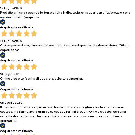
15 Luglio 2026
Prodotto arrivato secondo le tempistiche indicate, buon rapporto qualità/prezzo, sono
soddisfatta dell’acquisto
Acquirente verificato
15 Luglio 2026
Consegna perfetta, curata e veloce. Il prodotto corrisponde alla descrizione. Ottima
esperienza!
Acquirente verificato
13 Luglio 2026
Ottimo prodotto, facilità di acquisto, solerte consegna.
Acquirente verificato
08 Luglio 2026
Il marchio di qualità, seppur mi sia dovuta limitare a scegliere fra le scarpe meno
costose, ma hanno avuto grande successo fra i miei outfit. Oltre a questo l’estrema
velocità di spedizione che non mi ha fatto ricordare cosa avevo comprato. Buona
giornata !!!!
Acquirente verificato