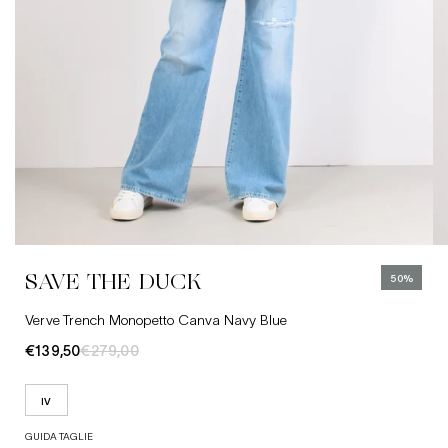
IV
Abbigliamento
Jeans
Cinture
SAVE THE DUCK
50%
Cappelli
Verve Trench Monopetto Canva Navy Blue
€139,50
€279,00
IV
GUIDA TAGLIE