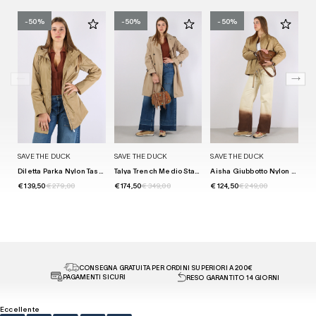
-50%
-50%
-50%
SAVE THE DUCK
SAVE THE DUCK
SAVE THE DUCK
SA
Diletta Parka Nylon Tasca Topp Stardust Beige
Talya Trench Medio Stardust Beige
Aisha Giubbotto Nylon Svasato Stardust Beige
€ 139,50
€ 279,00
€ 174,50
€ 349,00
€ 124,50
€ 249,00
€ 
CONSEGNA GRATUITA PER ORDINI SUPERIORI A 200€
PAGAMENTI SICURI
RESO GARANTITO 14 GIORNI
Eccellente