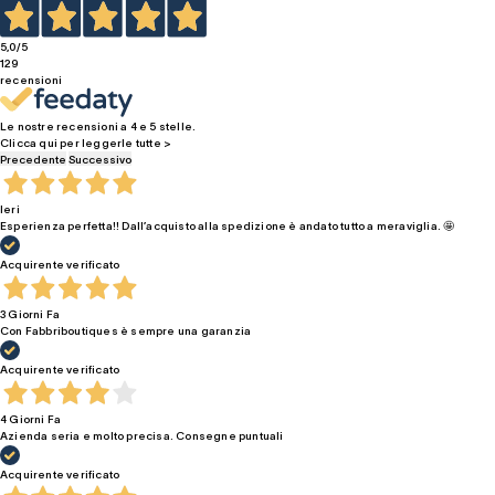
5,0
/5
129
recensioni
Le nostre recensioni a 4 e 5 stelle.
Clicca qui per leggerle tutte >
Precedente
Successivo
Ieri
Esperienza perfetta!! Dall’acquisto alla spedizione è andato tutto a meraviglia. 🤩
Acquirente verificato
3 Giorni Fa
Con Fabbriboutiques è sempre una garanzia
Acquirente verificato
4 Giorni Fa
Azienda seria e molto precisa. Consegne puntuali
Acquirente verificato