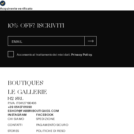
Acquirente verificato
10% OFF? ISCRIVITI
ISCRIVITI
Acconsento al trattamento dei miei dati.
Privacy Policy
.
BOUTIQUES
LE GALLERIE
M2 SRL
P.IVA: IT04127180406
+39 0543701990
ESHOP@FABBRIBOUTIQUES.COM
INSTAGRAM
FACEBOOK
CHI SIAMO
SPEDIZIONE
CONTATTI
PAGAMENTO SICURO
STORES
POLITICHE DI RESO