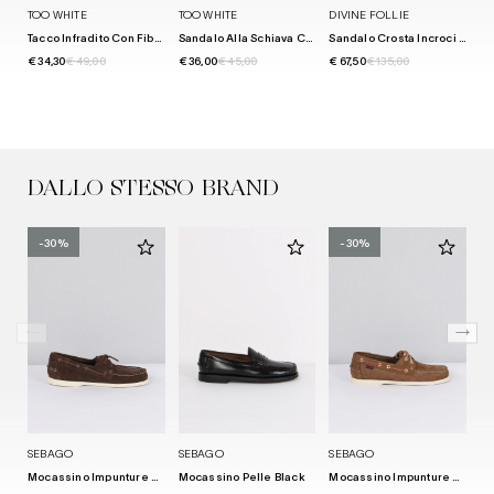
TOO WHITE
TOO WHITE
DIVINE FOLLIE
TO
Tacco Infradito Con Fibbia Green
Sandalo Alla Schiava Camoscio Green
Sandalo Crosta Incroci Moro
€ 34,30
€ 49,00
€ 36,00
€ 45,00
€ 67,50
€ 135,00
€ 
DALLO STESSO BRAND
-30%
-30%
SEBAGO
SEBAGO
SEBAGO
S
Mocassino Impunture Camoscio Moka
Mocassino Pelle Black
Mocassino Impunture Contrasto Brown/yellow