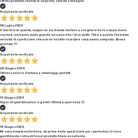
Ottimo prodotto, facilità di acquisto, solerte consegna.
Acquirente verificato
08 Luglio 2026
Il marchio di qualità, seppur mi sia dovuta limitare a scegliere fra le scarpe meno
costose, ma hanno avuto grande successo fra i miei outfit. Oltre a questo l’estrema
velocità di spedizione che non mi ha fatto ricordare cosa avevo comprato. Buona
giornata !!!!
Acquirente verificato
28 Giugno 2026
Ottimo servizio. Puntuali e imballaggi perfetti .
Acquirente verificato
19 Giugno 2026
Super disponibili,veloci e gentili Ottima esperienza 😊
Acquirente verificato
18 Giugno 2026
Mi sono trovata molto bene, da prima della spedizione per i particolari di invio
gentilmente richiesti fino al prodotto finale eccellente