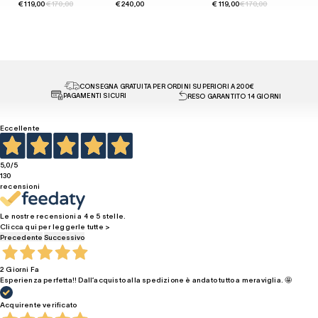
€ 119,00
€ 170,00
€ 240,00
€ 119,00
€ 170,00
€ 
CONSEGNA GRATUITA PER ORDINI SUPERIORI A 200€
PAGAMENTI SICURI
RESO GARANTITO 14 GIORNI
Eccellente
5,0
/5
130
recensioni
Le nostre recensioni a 4 e 5 stelle.
Clicca qui per leggerle tutte >
Precedente
Successivo
2 Giorni Fa
Esperienza perfetta!! Dall’acquisto alla spedizione è andato tutto a meraviglia. 🤩
Acquirente verificato