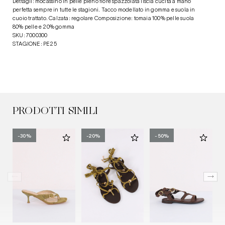
Dettagli: mocassino in pelle pieno fiore spazzolata liscia cucita a mano
perfetta sempre in tutte le stagioni. Tacco modellato in gomma e suola in
cuoio trattato. Calzata: regolare Composizione: tomaia 100% pelle suola
80% pelle e 20% gomma
SKU: 7000300
STAGIONE: PE25
PRODOTTI SIMILI
-30%
-20%
-50%