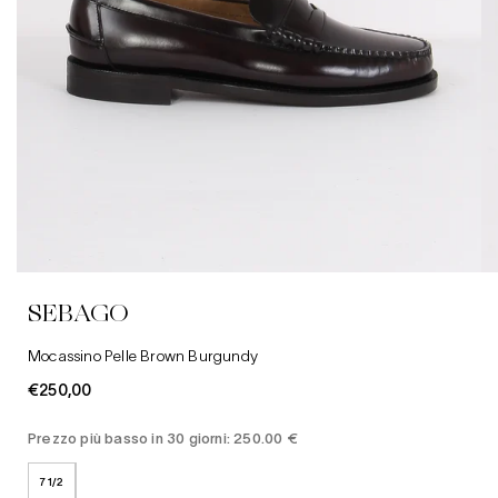
7 1/2
Abbigliamento
10
Camicie
10 1/2
Jeans
SEBAGO
11
Cappelli
Mocassino Pelle Brown Burgundy
€250,00
Prezzo più basso in 30 giorni: 250.00 €
7 1/2