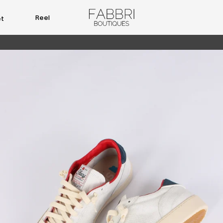
Reel
et