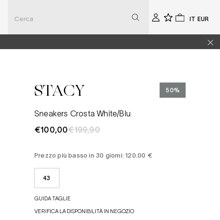
Seleziona
Selezio
Account
0
0
la
la
lingua
valuta
STACY
50%
Sneakers Crosta White/blu
€100,00
€199,90
Prezzo più basso in 30 giorni: 120.00 €
43
GUIDA TAGLIE
VERIFICA LA DISPONIBILITÀ IN NEGOZIO