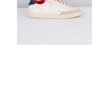
Abbigliame
Camicie
Jeans
Cappelli