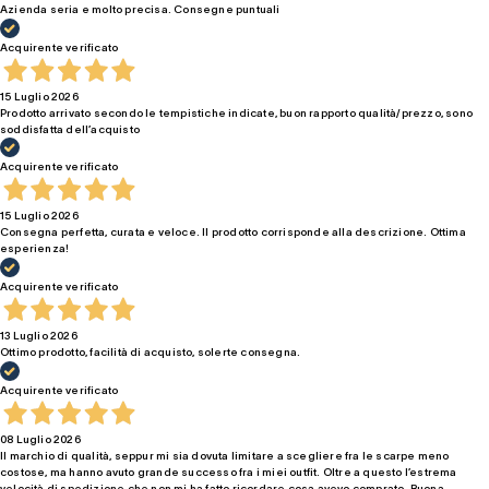
Azienda seria e molto precisa. Consegne puntuali
Acquirente verificato
15 Luglio 2026
Prodotto arrivato secondo le tempistiche indicate, buon rapporto qualità/prezzo, sono
soddisfatta dell’acquisto
Acquirente verificato
15 Luglio 2026
Consegna perfetta, curata e veloce. Il prodotto corrisponde alla descrizione. Ottima
esperienza!
Acquirente verificato
13 Luglio 2026
Ottimo prodotto, facilità di acquisto, solerte consegna.
Acquirente verificato
08 Luglio 2026
Il marchio di qualità, seppur mi sia dovuta limitare a scegliere fra le scarpe meno
costose, ma hanno avuto grande successo fra i miei outfit. Oltre a questo l’estrema
velocità di spedizione che non mi ha fatto ricordare cosa avevo comprato. Buona