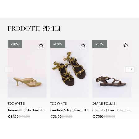
PRODOTTI SIMILI
-30%
-20%
-50%
TOO WHITE
TOO WHITE
DIVINE FOLLIE
TO
Tacco Infradito Con Fibbia Green
Sandalo Alla Schiava Camoscio Green
Sandalo Crosta Incroci Moro
€ 34,30
€ 49,00
€ 36,00
€ 45,00
€ 67,50
€ 135,00
€ 