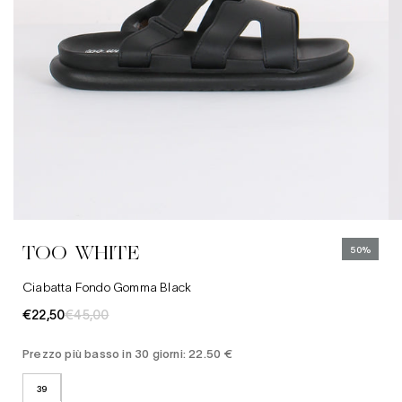
39
40
Abbigliamento
Jeans
Cinture
TOO WHITE
50%
Cappelli
Ciabatta Fondo Gomma Black
€22,50
€45,00
Prezzo più basso in 30 giorni: 22.50 €
39