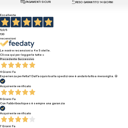
PAGAMENTI SICURI
RESO GARANTITO 14 GIORNI
Eccellente
5,0
/5
130
recensioni
Le nostre recensioni a 4 e 5 stelle.
Clicca qui per leggerle tutte >
Precedente
Successivo
4 Giorni Fa
Esperienza perfetta!! Dall’acquisto alla spedizione è andato tutto a meraviglia. 🤩
Acquirente verificato
6 Giorni Fa
Con Fabbriboutiques è sempre una garanzia
Acquirente verificato
7 Giorni Fa