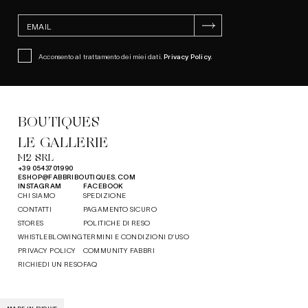
ISCRIVITI
Acconsento al trattamento dei miei dati.
Privacy Policy
.
BOUTIQUES
LE GALLERIE
M2 SRL
+39 0543701990
ESHOP@FABBRIBOUTIQUES.COM
INSTAGRAM
FACEBOOK
CHI SIAMO
SPEDIZIONE
CONTATTI
PAGAMENTO SICURO
STORES
POLITICHE DI RESO
WHISTLEBLOWING
TERMINI E CONDIZIONI D’USO
PRIVACY POLICY
COMMUNITY FABBRI
RICHIEDI UN RESO
FAQ
MADE IN EVOLVE