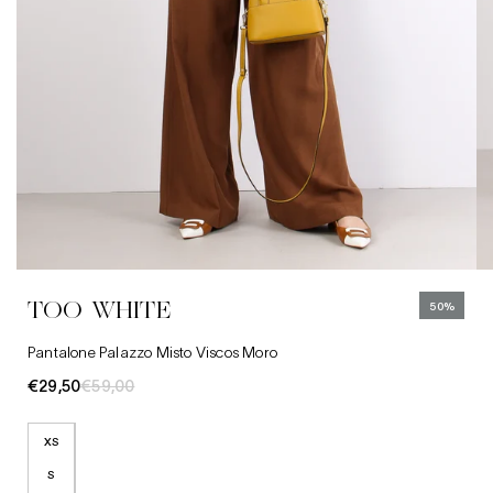
XS
Abbigliamento
S
Jeans
M
Cinture
TOO WHITE
50%
L
Cappelli
Pantalone Palazzo Misto Viscos Moro
€29,50
€59,00
XS
S