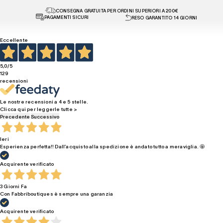
CONSEGNA GRATUITA PER ORDINI SUPERIORI A 200€
PAGAMENTI SICURI
RESO GARANTITO 14 GIORNI
Eccellente
5,0
/5
129
recensioni
Le nostre recensioni a 4 e 5 stelle.
Clicca qui per leggerle tutte >
Precedente
Successivo
Ieri
Esperienza perfetta!! Dall’acquisto alla spedizione è andato tutto a meraviglia. 🤩
Acquirente verificato
3 Giorni Fa
Con Fabbriboutiques è sempre una garanzia
Acquirente verificato