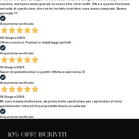
costose, ma hanno avuto grande successo fra i miei outfit. Oltre a questo l’estrema
velocità di spedizione che non mi ha fatto ricordare cosa avevo comprato. Buona
giornata !!!!
Acquirente verificato
28 Giugno 2026
Ottimo servizio. Puntuali e imballaggi perfetti .
Acquirente verificato
19 Giugno 2026
Super disponibili,veloci e gentili Ottima esperienza 😊
Acquirente verificato
18 Giugno 2026
Mi sono trovata molto bene, da prima della spedizione per i particolari di invio
gentilmente richiesti fino al prodotto finale eccellente
Acquirente verificato
10% OFF? ISCRIVITI