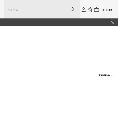
Seleziona
Selezio
Account
0
0
la
la
lingua
valuta
Ordina
Best Seller
Prezzo Crescente
Prezzo Decrescente
Dal Più Recente