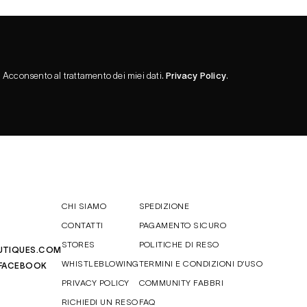
Acconsento al trattamento dei miei dati.
Privacy Policy
.
CHI SIAMO
SPEDIZIONE
CONTATTI
PAGAMENTO SICURO
STORES
POLITICHE DI RESO
UTIQUES.COM
WHISTLEBLOWING
TERMINI E CONDIZIONI D’USO
FACEBOOK
PRIVACY POLICY
COMMUNITY FABBRI
RICHIEDI UN RESO
FAQ