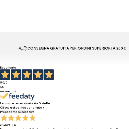
CONSEGNA GRATUITA PER ORDINI SUPERIORI A 200€
Eccellente
5,0
/5
130
recensioni
Le nostre recensioni a 4 e 5 stelle.
Clicca qui per leggerle tutte >
Precedente
Successivo
2 Giorni Fa
Esperienza perfetta!! Dall’acquisto alla spedizione è andato tutto a meraviglia. 🤩