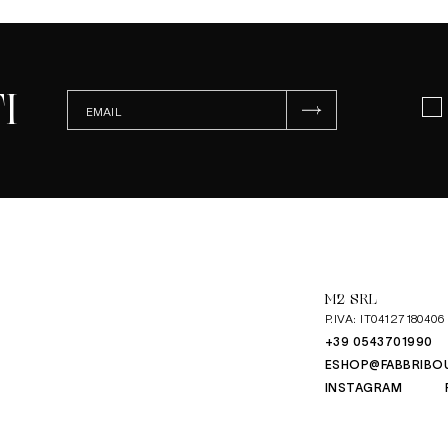
I
ISCRIVITI
M2 SRL
P.IVA: IT04127180406
+39 0543701990
ESHOP@FABBRIBO
INSTAGRAM