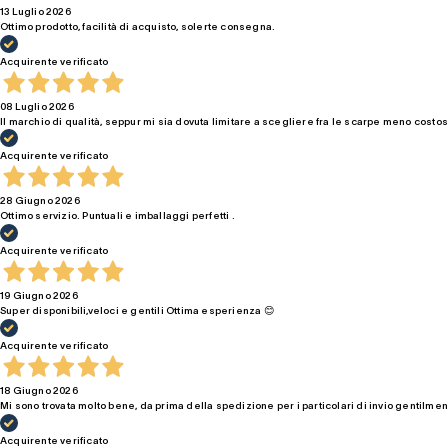
13 Luglio 2026
Ottimo prodotto, facilità di acquisto, solerte consegna.
Acquirente verificato
08 Luglio 2026
Il marchio di qualità, seppur mi sia dovuta limitare a scegliere fra le scarpe meno costo
Acquirente verificato
28 Giugno 2026
Ottimo servizio. Puntuali e imballaggi perfetti .
Acquirente verificato
19 Giugno 2026
Super disponibili,veloci e gentili Ottima esperienza 😊
Acquirente verificato
18 Giugno 2026
Mi sono trovata molto bene, da prima della spedizione per i particolari di invio gentilment
Acquirente verificato