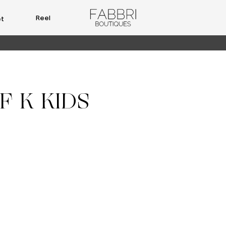
Reel
et
F K KIDS